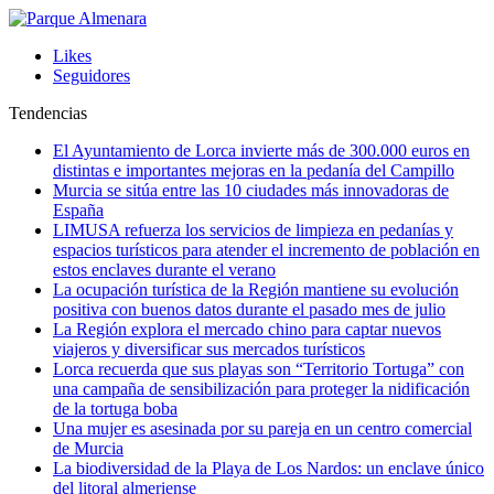
Likes
Seguidores
Tendencias
El Ayuntamiento de Lorca invierte más de 300.000 euros en
distintas e importantes mejoras en la pedanía del Campillo
Murcia se sitúa entre las 10 ciudades más innovadoras de
España
LIMUSA refuerza los servicios de limpieza en pedanías y
espacios turísticos para atender el incremento de población en
estos enclaves durante el verano
La ocupación turística de la Región mantiene su evolución
positiva con buenos datos durante el pasado mes de julio
La Región explora el mercado chino para captar nuevos
viajeros y diversificar sus mercados turísticos
Lorca recuerda que sus playas son “Territorio Tortuga” con
una campaña de sensibilización para proteger la nidificación
de la tortuga boba
Una mujer es asesinada por su pareja en un centro comercial
de Murcia
La biodiversidad de la Playa de Los Nardos: un enclave único
del litoral almeriense