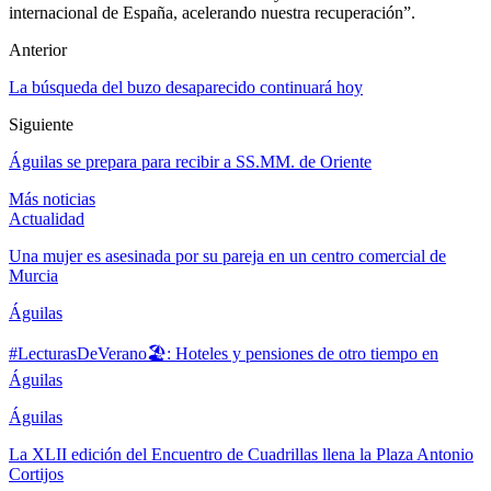
internacional de España, acelerando nuestra recuperación”.
Anterior
La búsqueda del buzo desaparecido continuará hoy
Siguiente
Águilas se prepara para recibir a SS.MM. de Oriente
Más noticias
Actualidad
Una mujer es asesinada por su pareja en un centro comercial de
Murcia
Águilas
#LecturasDeVerano🏖: Hoteles y pensiones de otro tiempo en
Águilas
Águilas
La XLII edición del Encuentro de Cuadrillas llena la Plaza Antonio
Cortijos