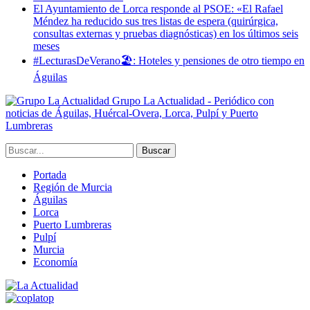
El Ayuntamiento de Lorca responde al PSOE: «El Rafael
Méndez ha reducido sus tres listas de espera (quirúrgica,
consultas externas y pruebas diagnósticas) en los últimos seis
meses
#LecturasDeVerano🏖: Hoteles y pensiones de otro tiempo en
Águilas
Grupo La Actualidad - Periódico con
noticias de Águilas, Huércal-Overa, Lorca, Pulpí y Puerto
Lumbreras
Portada
Región de Murcia
Águilas
Lorca
Puerto Lumbreras
Pulpí
Murcia
Economía