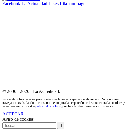
Facebook La Actualidad
Likes
Like our page
© 2006 - 2026 - La Actualidad.
Esta web utiliza cookies para que tengas la mejor experiencia de usuario. Si continúas
navegando estás dando tu consentimiento para la aceptación de las mencionadas cookies y
la aceptación de nuestra
política de cookies
, pincha el enlace para más información.
ACEPTAR
Aviso de cookies