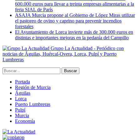
600.000 euros para llevar a treinta empresas alimentarias a la
feria SIAL de París
ASAJA Murcia propone al Gobierno de López Miras utilizar
el pastoreo de ovino y caprino para prevenir incendios
forestales
El Ayuntamiento de Lorca invierte más de 300.000 euros en
distintas e importantes mejoras en la pedanía del Campillo
Grupo La Actualidad - Periódico con
noticias de Águilas, Huércal-Overa, Lorca, Pulpí y Puerto
Lumbreras
Portada
Región de Murcia
Águilas
Lorca
Puerto Lumbreras
Pulpí
Murcia
Economía