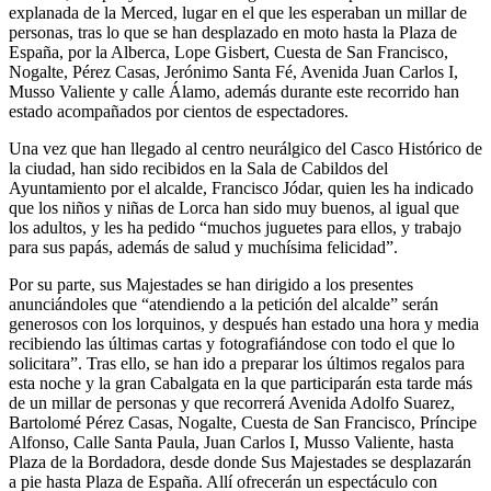
explanada de la Merced, lugar en el que les esperaban un millar de
personas, tras lo que se han desplazado en moto hasta la Plaza de
España, por la Alberca, Lope Gisbert, Cuesta de San Francisco,
Nogalte, Pérez Casas, Jerónimo Santa Fé, Avenida Juan Carlos I,
Musso Valiente y calle Álamo, además durante este recorrido han
estado acompañados por cientos de espectadores.
Una vez que han llegado al centro neurálgico del Casco Histórico de
la ciudad, han sido recibidos en la Sala de Cabildos del
Ayuntamiento por el alcalde, Francisco Jódar, quien les ha indicado
que los niños y niñas de Lorca han sido muy buenos, al igual que
los adultos, y les ha pedido “muchos juguetes para ellos, y trabajo
para sus papás, además de salud y muchísima felicidad”.
Por su parte, sus Majestades se han dirigido a los presentes
anunciándoles que “atendiendo a la petición del alcalde” serán
generosos con los lorquinos, y después han estado una hora y media
recibiendo las últimas cartas y fotografiándose con todo el que lo
solicitara”. Tras ello, se han ido a preparar los últimos regalos para
esta noche y la gran Cabalgata en la que participarán esta tarde más
de un millar de personas y que recorrerá Avenida Adolfo Suarez,
Bartolomé Pérez Casas, Nogalte, Cuesta de San Francisco, Príncipe
Alfonso, Calle Santa Paula, Juan Carlos I, Musso Valiente, hasta
Plaza de la Bordadora, desde donde Sus Majestades se desplazarán
a pie hasta Plaza de España. Allí ofrecerán un espectáculo con