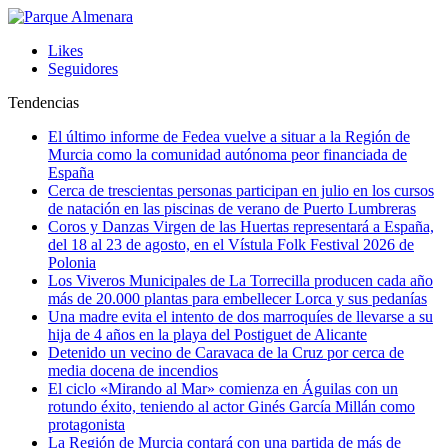
Likes
Seguidores
Tendencias
El último informe de Fedea vuelve a situar a la Región de
Murcia como la comunidad autónoma peor financiada de
España
Cerca de trescientas personas participan en julio en los cursos
de natación en las piscinas de verano de Puerto Lumbreras
Coros y Danzas Virgen de las Huertas representará a España,
del 18 al 23 de agosto, en el Vístula Folk Festival 2026 de
Polonia
Los Viveros Municipales de La Torrecilla producen cada año
más de 20.000 plantas para embellecer Lorca y sus pedanías
Una madre evita el intento de dos marroquíes de llevarse a su
hija de 4 años en la playa del Postiguet de Alicante
Detenido un vecino de Caravaca de la Cruz por cerca de
media docena de incendios
El ciclo «Mirando al Mar» comienza en Águilas con un
rotundo éxito, teniendo al actor Ginés García Millán como
protagonista
La Región de Murcia contará con una partida de más de