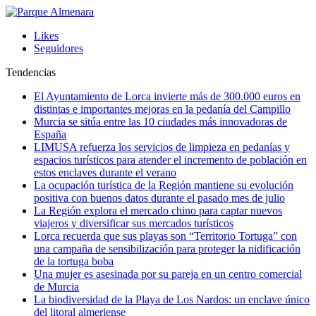
Likes
Seguidores
Tendencias
El Ayuntamiento de Lorca invierte más de 300.000 euros en
distintas e importantes mejoras en la pedanía del Campillo
Murcia se sitúa entre las 10 ciudades más innovadoras de
España
LIMUSA refuerza los servicios de limpieza en pedanías y
espacios turísticos para atender el incremento de población en
estos enclaves durante el verano
La ocupación turística de la Región mantiene su evolución
positiva con buenos datos durante el pasado mes de julio
La Región explora el mercado chino para captar nuevos
viajeros y diversificar sus mercados turísticos
Lorca recuerda que sus playas son “Territorio Tortuga” con
una campaña de sensibilización para proteger la nidificación
de la tortuga boba
Una mujer es asesinada por su pareja en un centro comercial
de Murcia
La biodiversidad de la Playa de Los Nardos: un enclave único
del litoral almeriense