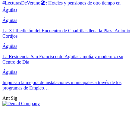
#LecturasDeVerano🏖: Hoteles y pensiones de otro tiempo en
Águilas
Águilas
La XLII edición del Encuentro de Cuadrillas llena la Plaza Antonio
Cortijos
Águilas
La Residencia San Francisco de Águilas amplía y moderniza su
Centro de Día
Águilas
Impulsan la mejora de instalaciones municipales a través de los
programas de Empleo…
Ant
Sig