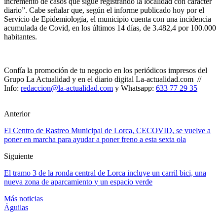
incremento de casos que sigue registrando la localidad con carácter
diario”. Cabe señalar que, según el informe publicado hoy por el
Servicio de Epidemiología, el municipio cuenta con una incidencia
acumulada de Covid, en los últimos 14 días, de 3.482,4 por 100.000
habitantes.
Confía la promoción de tu negocio en los periódicos impresos del
Grupo La Actualidad y en el diario digital La-actualidad.com //
Info:
redaccion@la-actualidad.com
y Whatsapp:
633 77 29 35
Anterior
El Centro de Rastreo Municipal de Lorca, CECOVID, se vuelve a
poner en marcha para ayudar a poner freno a esta sexta ola
Siguiente
El tramo 3 de la ronda central de Lorca incluye un carril bici, una
nueva zona de aparcamiento y un espacio verde
Más noticias
Águilas