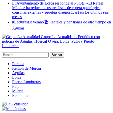
El Ayuntamiento de Lorca responde al PSOE: «El Rafael
Méndez ha reducido sus tres listas de espera (quirúrgica,
consultas externas y pruebas diagnósticas) en los últimos seis
meses
#LecturasDeVerano🏖: Hoteles y pensiones de otro tiempo en
Águilas
Grupo La Actualidad - Periódico con
noticias de Águilas, Huércal-Overa, Lorca, Pulpí y Puerto
Lumbreras
Portada
Región de Murcia
Águilas
Lorca
Puerto Lumbreras
Pulpí
Murcia
Economía