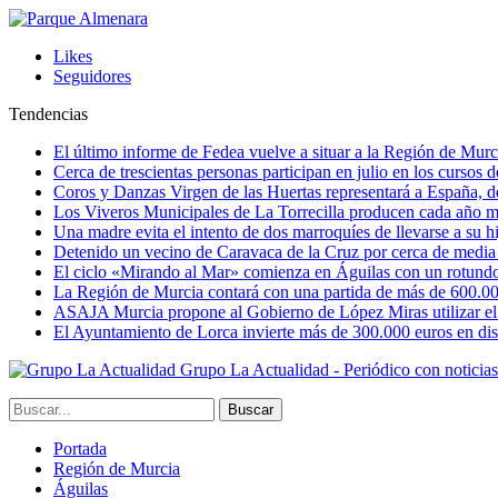
Likes
Seguidores
Tendencias
El último informe de Fedea vuelve a situar a la Región de Mu
Cerca de trescientas personas participan en julio en los cursos
Coros y Danzas Virgen de las Huertas representará a España, de
Los Viveros Municipales de La Torrecilla producen cada año m
Una madre evita el intento de dos marroquíes de llevarse a su hi
Detenido un vecino de Caravaca de la Cruz por cerca de media
El ciclo «Mirando al Mar» comienza en Águilas con un rotundo 
La Región de Murcia contará con una partida de más de 600.000 e
ASAJA Murcia propone al Gobierno de López Miras utilizar el p
El Ayuntamiento de Lorca invierte más de 300.000 euros en dist
Grupo La Actualidad - Periódico con noticia
Portada
Región de Murcia
Águilas