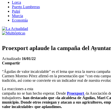
Lorca
Puerto Lumbreras
Pulpí
Murcia
Economía
Proexport aplaude la campaña del Ayuntami
Actualizado
16/01/22
Compartir
“Águilas de valor incalculable” es el lema que reza la nueva campaña d
Carmen Moreno Pérez afirmó en la presentación que “con esta campaña 
tradición, así como se convierte en un indicador real de nuestra evoluc
La reacciones a esta
campaña no se han hecho esperar. Desde
Proexport
-la Asociación d
trabajadores-
han destacado que «la alcaldesa de Águilas, Mari Car
municipio. Donde otros reniegan y atacan a sus agricultores, em
valor incalculable» que aplaudimos.