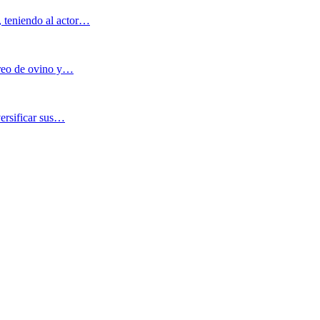
, teniendo al actor…
oreo de ovino y…
versificar sus…