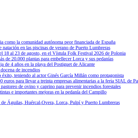
rcia como la comunidad autónoma peor financiada de España
 de natación en las piscinas de verano de Puerto Lumbreras
l 18 al 23 de agosto, en el Vístula Folk Festival 2026 de Polonia
ás de 20.000 plantas para embellecer Lorca y sus pedanías
ja de 4 años en la playa del Postiguet de Alicante
 docena de incendios
éxito, teniendo al actor Ginés García Millán como protagonista
uros para llevar a treinta empresas alimentarias a la feria SIAL de Pa
astoreo de ovino y caprino para prevenir incendios forestales
intas e importantes mejoras en la pedanía del Campillo
s de Águilas, Huércal-Overa, Lorca, Pulpí y Puerto Lumbreras