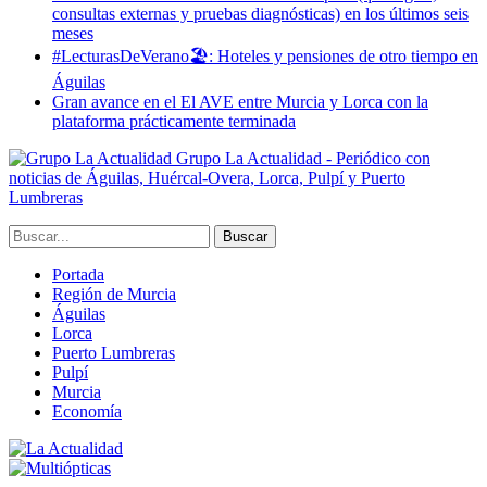
consultas externas y pruebas diagnósticas) en los últimos seis
meses
#LecturasDeVerano🏖: Hoteles y pensiones de otro tiempo en
Águilas
Gran avance en el El AVE entre Murcia y Lorca con la
plataforma prácticamente terminada
Grupo La Actualidad - Periódico con
noticias de Águilas, Huércal-Overa, Lorca, Pulpí y Puerto
Lumbreras
Portada
Región de Murcia
Águilas
Lorca
Puerto Lumbreras
Pulpí
Murcia
Economía