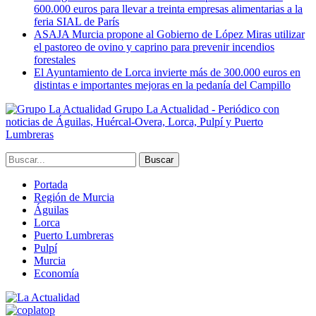
600.000 euros para llevar a treinta empresas alimentarias a la
feria SIAL de París
ASAJA Murcia propone al Gobierno de López Miras utilizar
el pastoreo de ovino y caprino para prevenir incendios
forestales
El Ayuntamiento de Lorca invierte más de 300.000 euros en
distintas e importantes mejoras en la pedanía del Campillo
Grupo La Actualidad - Periódico con
noticias de Águilas, Huércal-Overa, Lorca, Pulpí y Puerto
Lumbreras
Portada
Región de Murcia
Águilas
Lorca
Puerto Lumbreras
Pulpí
Murcia
Economía