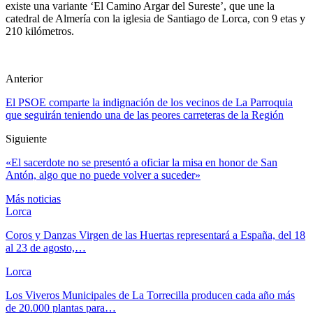
existe una variante ‘El Camino Argar del Sureste’, que une la
catedral de Almería con la iglesia de Santiago de Lorca, con 9 etas y
210 kilómetros.
Anterior
El PSOE comparte la indignación de los vecinos de La Parroquia
que seguirán teniendo una de las peores carreteras de la Región
Siguiente
«El sacerdote no se presentó a oficiar la misa en honor de San
Antón, algo que no puede volver a suceder»
Más noticias
Lorca
Coros y Danzas Virgen de las Huertas representará a España, del 18
al 23 de agosto,…
Lorca
Los Viveros Municipales de La Torrecilla producen cada año más
de 20.000 plantas para…