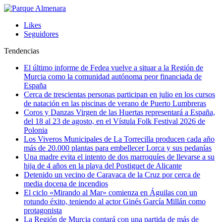
Likes
Seguidores
Tendencias
El último informe de Fedea vuelve a situar a la Región de
Murcia como la comunidad autónoma peor financiada de
España
Cerca de trescientas personas participan en julio en los cursos
de natación en las piscinas de verano de Puerto Lumbreras
Coros y Danzas Virgen de las Huertas representará a España,
del 18 al 23 de agosto, en el Vístula Folk Festival 2026 de
Polonia
Los Viveros Municipales de La Torrecilla producen cada año
más de 20.000 plantas para embellecer Lorca y sus pedanías
Una madre evita el intento de dos marroquíes de llevarse a su
hija de 4 años en la playa del Postiguet de Alicante
Detenido un vecino de Caravaca de la Cruz por cerca de
media docena de incendios
El ciclo «Mirando al Mar» comienza en Águilas con un
rotundo éxito, teniendo al actor Ginés García Millán como
protagonista
La Región de Murcia contará con una partida de más de