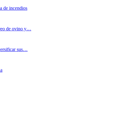
a de incendios
oreo de ovino y…
versificar sus…
ia