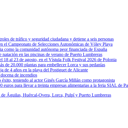
oles de tráfico y seguridad ciudadana y detiene a seis personas
l en el Campeonato de Selecciones Autonómicas de Vóley Playa
rcia como la comunidad autónoma peor financiada de España
 de natación en las piscinas de verano de Puerto Lumbreras
l 18 al 23 de agosto, en el Vístula Folk Festival 2026 de Polonia
ás de 20.000 plantas para embellecer Lorca y sus pedanías
ja de 4 años en la playa del Postiguet de Alicante
 docena de incendios
éxito, teniendo al actor Ginés García Millán como protagonista
uros para llevar a treinta empresas alimentarias a la feria SIAL de Pa
s de Águilas, Huércal-Overa, Lorca, Pulpí y Puerto Lumbreras