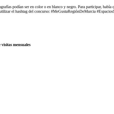
rafías podían ser en color o en blanco y negro. Para participar, había q
utilizar el hashtag del concurso: #MeGustaRegiónDeMurcia #EspaciosNa
e visitas mensuales