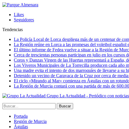
Likes
Seguidores
Tendencias
La Policía Local de Lorca despliega más de un centenar de contr
La Región reúne en Lorca a las promesas del voleibol españo
El último informe de Fedea vuelve a situar a la Región de Mu
Cerca de trescientas personas participan en julio en los cursos
Coros y Danzas Virgen de las Huertas representará a España, de
Los Viveros Municipales de La Torrecilla producen cada año m
Una madre evita el intento de dos marroquíes de llevarse a su hi
Detenido un vecino de Caravaca de la Cruz por cerca de media
El ciclo «Mirando al Mar» comienza en Águilas con un rotundo 
La Región de Murcia contará con una partida de más de 600.000 e
Grupo La Actualidad - Periódico con noticia
Portada
Región de Murcia
Águilas