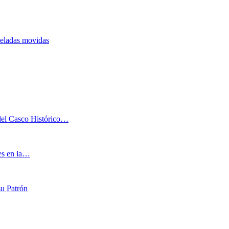
neladas movidas
 del Casco Histórico…
les en la…
su Patrón