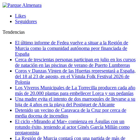
Likes
Seguidores
Tendencias
El último informe de Fedea vuelve a situar a la Región de
Murcia como la comunidad autónoma peor financiada de
España
Cerca de trescientas personas participan en julio en los cursos
de natación en las piscinas de verano de Puerto Lumbreras
Coros y Danzas Virgen de las Huertas representará a España,
del 18 al 23 de agosto, en el Vístula Folk Festival 2026 de
Polonia
Los Viveros Municipales de La Torrecilla producen cada año
más de 20.000 plantas para embellecer Lorca y sus pedanías
Una madre evita el intento de dos marroquíes de llevarse a su
hija de 4 años en la playa del Postiguet de Alicante
Detenido un vecino de Caravaca de la Cruz por cerca de
media docena de incendios
El ciclo «Mirando al Mar» comienza en Águilas con un
rotundo éxito, teniendo al actor Ginés García Millán como
protagonista
La Región de Murcia contará con una partida de más de