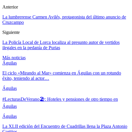
Anterior
La lumbrerense Carmen Avilés, protagonista del último anuncio de
Cruzcampo
Siguiente
La Policía Local de Lorca localiza al presunto autor de vertidos
ilegales en la pedanía de Purias
Más noticias
Águilas
El ciclo «Mirando al Mar» comienza en Águilas con un rotundo
éxito, teniendo al actor…
Águilas
#LecturasDeVerano🏖: Hoteles y pensiones de otro tiempo en
Águilas
Águilas
La XLII edición del Encuentro de Cuadrillas llena la Plaza Antonio
Cortijos