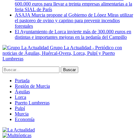
600.000 euros para llevar a treinta empresas alimentarias a la
feria SIAL de París
ASAJA Murcia propone al Gobierno de López Miras utilizar
el pastoreo de ovino y caprino para prevenir incendios
forestales
El Ayuntamiento de Lorca invierte más de 300.000 euros en
distintas e importantes mejoras en la pedanía del Campillo
Grupo La Actualidad - Periódico con
noticias de Águilas, Huércal-Overa, Lorca, Pulpí y Puerto
Lumbreras
Portada
Región de Murcia
Águilas
Lorca
Puerto Lumbreras
Pulpí
Murcia
Economía