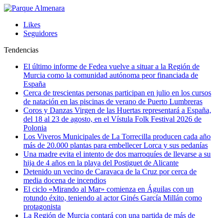
Likes
Seguidores
Tendencias
El último informe de Fedea vuelve a situar a la Región de
Murcia como la comunidad autónoma peor financiada de
España
Cerca de trescientas personas participan en julio en los cursos
de natación en las piscinas de verano de Puerto Lumbreras
Coros y Danzas Virgen de las Huertas representará a España,
del 18 al 23 de agosto, en el Vístula Folk Festival 2026 de
Polonia
Los Viveros Municipales de La Torrecilla producen cada año
más de 20.000 plantas para embellecer Lorca y sus pedanías
Una madre evita el intento de dos marroquíes de llevarse a su
hija de 4 años en la playa del Postiguet de Alicante
Detenido un vecino de Caravaca de la Cruz por cerca de
media docena de incendios
El ciclo «Mirando al Mar» comienza en Águilas con un
rotundo éxito, teniendo al actor Ginés García Millán como
protagonista
La Región de Murcia contará con una partida de más de