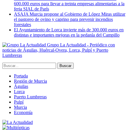
600.000 euros para llevar a treinta empresas alimentarias a la
feria SIAL de París
ASAJA Murcia propone al Gobierno de López Miras utilizar
el pastoreo de ovino y caprino para prevenir incendios
forestales
El Ayuntamiento de Lorca invierte más de 300.000 euros en
distintas e importantes mejoras en la pedanía del Campillo
Grupo La Actualidad - Periódico con
noticias de Águilas, Huércal-Overa, Lorca, Pulpí y Puerto
Lumbreras
Portada
Región de Murcia
Águilas
Lorca
Puerto Lumbreras
Pulpí
Murcia
Economía