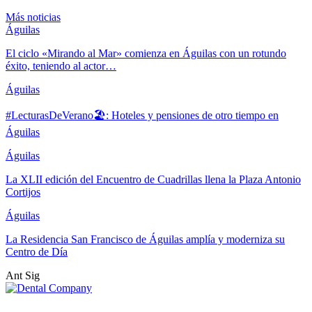
Más noticias
Águilas
El ciclo «Mirando al Mar» comienza en Águilas con un rotundo
éxito, teniendo al actor…
Águilas
#LecturasDeVerano🏖: Hoteles y pensiones de otro tiempo en
Águilas
Águilas
La XLII edición del Encuentro de Cuadrillas llena la Plaza Antonio
Cortijos
Águilas
La Residencia San Francisco de Águilas amplía y moderniza su
Centro de Día
Ant
Sig