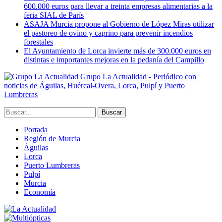
600.000 euros para llevar a treinta empresas alimentarias a la
feria SIAL de París
ASAJA Murcia propone al Gobierno de López Miras utilizar
el pastoreo de ovino y caprino para prevenir incendios
forestales
El Ayuntamiento de Lorca invierte más de 300.000 euros en
distintas e importantes mejoras en la pedanía del Campillo
Grupo La Actualidad - Periódico con
noticias de Águilas, Huércal-Overa, Lorca, Pulpí y Puerto
Lumbreras
Portada
Región de Murcia
Águilas
Lorca
Puerto Lumbreras
Pulpí
Murcia
Economía