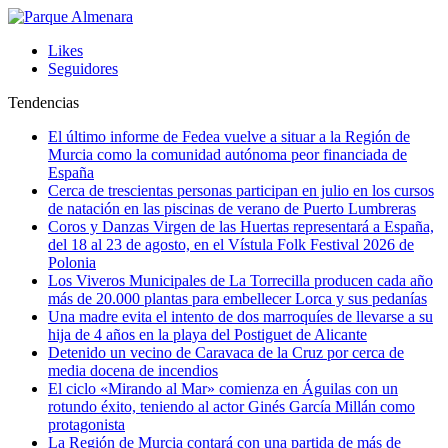
Likes
Seguidores
Tendencias
El último informe de Fedea vuelve a situar a la Región de
Murcia como la comunidad autónoma peor financiada de
España
Cerca de trescientas personas participan en julio en los cursos
de natación en las piscinas de verano de Puerto Lumbreras
Coros y Danzas Virgen de las Huertas representará a España,
del 18 al 23 de agosto, en el Vístula Folk Festival 2026 de
Polonia
Los Viveros Municipales de La Torrecilla producen cada año
más de 20.000 plantas para embellecer Lorca y sus pedanías
Una madre evita el intento de dos marroquíes de llevarse a su
hija de 4 años en la playa del Postiguet de Alicante
Detenido un vecino de Caravaca de la Cruz por cerca de
media docena de incendios
El ciclo «Mirando al Mar» comienza en Águilas con un
rotundo éxito, teniendo al actor Ginés García Millán como
protagonista
La Región de Murcia contará con una partida de más de