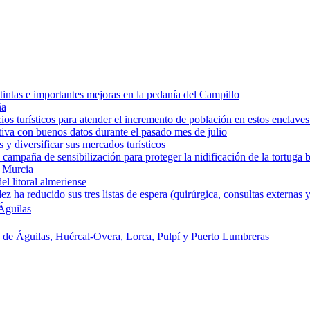
intas e importantes mejoras en la pedanía del Campillo
ña
os turísticos para atender el incremento de población en estos enclaves
tiva con buenos datos durante el pasado mes de julio
y diversificar sus mercados turísticos
campaña de sensibilización para proteger la nidificación de la tortuga 
e Murcia
l litoral almeriense
a reducido sus tres listas de espera (quirúrgica, consultas externas y
Águilas
s de Águilas, Huércal-Overa, Lorca, Pulpí y Puerto Lumbreras