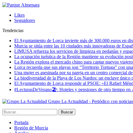
Likes
Seguidores
Tendencias
El Ayuntamiento de Lorca invierte más de 300.000 euros en dist
Murcia se sitúa entre las 10 ciudades más innovadoras de Espa
LIMUSA refuerza los servicios de limpieza en pedanías y espaci
La ocupación turística de la Región mantiene su evolución posi
La Región explora el mercado chino para captar nuevos viajeros 
Lorca recuerda que sus playas son “Territorio Tortuga” con una 
Una mujer es asesinada por su pareja en un centro comercial d
La biodiversidad de la Playa de Los Nardos: un enclave único de
El Ayuntamiento de Lorca responde al PSOE: «El Rafael Méndez h
#LecturasDeVerano🏖: Hoteles y pensiones de otro tiempo en 
Grupo La Actualidad - Periódico con noticia
Portada
Región de Murcia