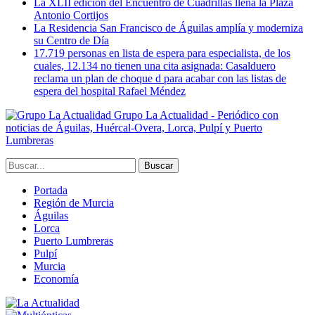
La XLII edición del Encuentro de Cuadrillas llena la Plaza
Antonio Cortijos
La Residencia San Francisco de Águilas amplía y moderniza
su Centro de Día
17.719 personas en lista de espera para especialista, de los
cuales, 12.134 no tienen una cita asignada: Casalduero
reclama un plan de choque d para acabar con las listas de
espera del hospital Rafael Méndez
Grupo La Actualidad - Periódico con
noticias de Águilas, Huércal-Overa, Lorca, Pulpí y Puerto
Lumbreras
Portada
Región de Murcia
Águilas
Lorca
Puerto Lumbreras
Pulpí
Murcia
Economía