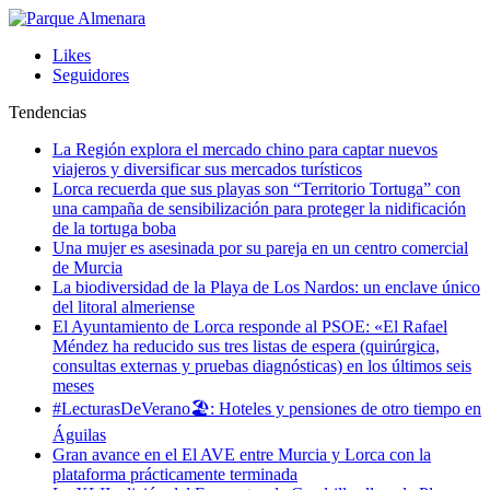
Likes
Seguidores
Tendencias
La Región explora el mercado chino para captar nuevos
viajeros y diversificar sus mercados turísticos
Lorca recuerda que sus playas son “Territorio Tortuga” con
una campaña de sensibilización para proteger la nidificación
de la tortuga boba
Una mujer es asesinada por su pareja en un centro comercial
de Murcia
La biodiversidad de la Playa de Los Nardos: un enclave único
del litoral almeriense
El Ayuntamiento de Lorca responde al PSOE: «El Rafael
Méndez ha reducido sus tres listas de espera (quirúrgica,
consultas externas y pruebas diagnósticas) en los últimos seis
meses
#LecturasDeVerano🏖: Hoteles y pensiones de otro tiempo en
Águilas
Gran avance en el El AVE entre Murcia y Lorca con la
plataforma prácticamente terminada