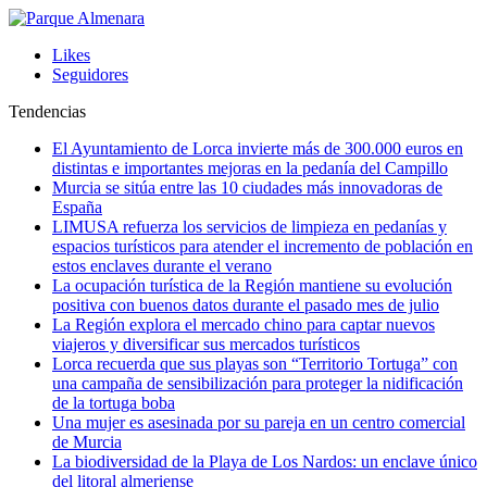
Likes
Seguidores
Tendencias
El Ayuntamiento de Lorca invierte más de 300.000 euros en
distintas e importantes mejoras en la pedanía del Campillo
Murcia se sitúa entre las 10 ciudades más innovadoras de
España
LIMUSA refuerza los servicios de limpieza en pedanías y
espacios turísticos para atender el incremento de población en
estos enclaves durante el verano
La ocupación turística de la Región mantiene su evolución
positiva con buenos datos durante el pasado mes de julio
La Región explora el mercado chino para captar nuevos
viajeros y diversificar sus mercados turísticos
Lorca recuerda que sus playas son “Territorio Tortuga” con
una campaña de sensibilización para proteger la nidificación
de la tortuga boba
Una mujer es asesinada por su pareja en un centro comercial
de Murcia
La biodiversidad de la Playa de Los Nardos: un enclave único
del litoral almeriense