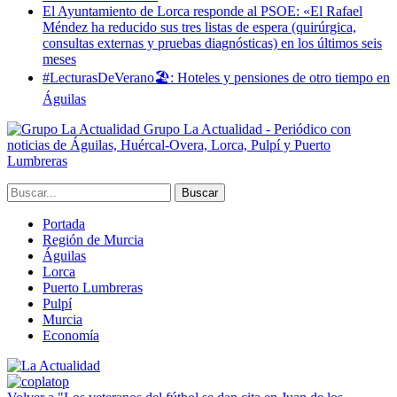
El Ayuntamiento de Lorca responde al PSOE: «El Rafael
Méndez ha reducido sus tres listas de espera (quirúrgica,
consultas externas y pruebas diagnósticas) en los últimos seis
meses
#LecturasDeVerano🏖: Hoteles y pensiones de otro tiempo en
Águilas
Grupo La Actualidad - Periódico con
noticias de Águilas, Huércal-Overa, Lorca, Pulpí y Puerto
Lumbreras
Portada
Región de Murcia
Águilas
Lorca
Puerto Lumbreras
Pulpí
Murcia
Economía