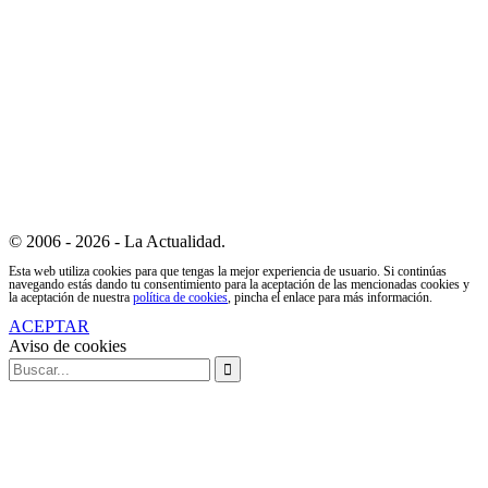
© 2006 - 2026 - La Actualidad.
Esta web utiliza cookies para que tengas la mejor experiencia de usuario. Si continúas
navegando estás dando tu consentimiento para la aceptación de las mencionadas cookies y
la aceptación de nuestra
política de cookies
, pincha el enlace para más información.
ACEPTAR
Aviso de cookies