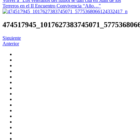
Volver a "Los veteranos del fútbol se dan cita en Juan de los
Terreros en el II Encuentro Convivencia “Año…"
474517945_1017627383745071_577536806
Siguiente
Anterior