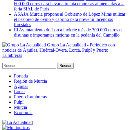
600.000 euros para llevar a treinta empresas alimentarias a la
feria SIAL de París
ASAJA Murcia propone al Gobierno de López Miras utilizar
el pastoreo de ovino y caprino para prevenir incendios
forestales
El Ayuntamiento de Lorca invierte más de 300.000 euros en
distintas e importantes mejoras en la pedanía del Campillo
Grupo La Actualidad - Periódico con
noticias de Águilas, Huércal-Overa, Lorca, Pulpí y Puerto
Lumbreras
Portada
Región de Murcia
Águilas
Lorca
Puerto Lumbreras
Pulpí
Murcia
Economía