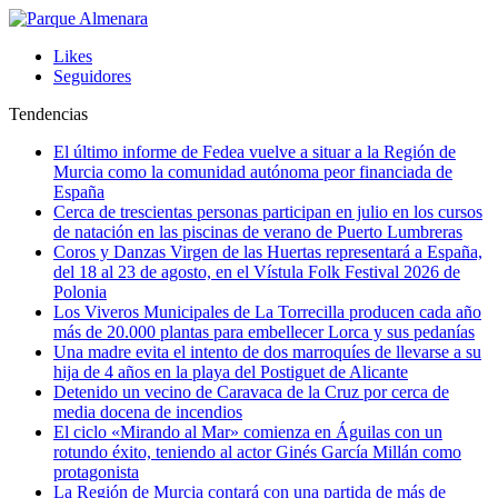
Likes
Seguidores
Tendencias
El último informe de Fedea vuelve a situar a la Región de
Murcia como la comunidad autónoma peor financiada de
España
Cerca de trescientas personas participan en julio en los cursos
de natación en las piscinas de verano de Puerto Lumbreras
Coros y Danzas Virgen de las Huertas representará a España,
del 18 al 23 de agosto, en el Vístula Folk Festival 2026 de
Polonia
Los Viveros Municipales de La Torrecilla producen cada año
más de 20.000 plantas para embellecer Lorca y sus pedanías
Una madre evita el intento de dos marroquíes de llevarse a su
hija de 4 años en la playa del Postiguet de Alicante
Detenido un vecino de Caravaca de la Cruz por cerca de
media docena de incendios
El ciclo «Mirando al Mar» comienza en Águilas con un
rotundo éxito, teniendo al actor Ginés García Millán como
protagonista
La Región de Murcia contará con una partida de más de