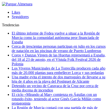
Likes
Seguidores
Tendencias
El último informe de Fedea vuelve a situar a la Región de
Murcia como la comunidad autónoma peor financiada de
España
Cerca de trescientas personas participan en julio en los cursos
de natación en las piscinas de verano de Puerto Lumbreras
Coros y Danzas Virgen de las Huertas representará a España,
del 18 al 23 de agosto, en el Vístula Folk Festival 2026 de
Polonia
Los Viveros Municipales de La Torrecilla producen cada año
más de 20.000 plantas para embellecer Lorca y sus pedanías
Una madre evita el intento de dos marroquíes de llevarse a su
hija de 4 años en la playa del Postiguet de Alicante
Detenido un vecino de Caravaca de la Cruz por cerca de
media docena de incendios
El ciclo «Mirando al Mar» comienza en Águilas con un
rotundo éxito, teniendo al actor Ginés García Millán como
protagonista
La Región de Murcia contará con una partida de más de