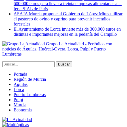
600.000 euros para llevar a treinta empresas alimentarias a la
feria SIAL de París
ASAJA Murcia propone al Gobierno de López Miras utilizar
el pastoreo de ovino y caprino para prevenir incendios
forestales
El Ayuntamiento de Lorca invierte más de 300.000 euros en
distintas e importantes mejoras en la pedanía del Campillo
Grupo La Actualidad - Periódico con
noticias de Águilas, Huércal-Overa, Lorca, Pulpí y Puerto
Lumbreras
Portada
Región de Murcia
Águilas
Lorca
Puerto Lumbreras
Pulpí
Murcia
Economía