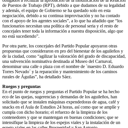
obligados a rechazar la aprobación de la modificación de la Relación
de Puestos de Trabajo (RPT), debido a que dudamos de su legalidad
y además, el equipo de Gobierno se ha quedado solo en esta
negociación, debido a su continua improvisación y no ha contado
con el apoyo de los agentes sociales”, a lo que ha añadido que “los
funcionarios necesitan una política de personal seria y el resto de
concejales tener toda la información a nuestra disposición, algo que
no está sucediendo”.
Por otra parte, los concejales del Partido Popular apoyaron otras
propuestas que consideraron en pro del bienestar de los aguileños y
de la ciudad, como “agilizar la valoración del grado de discapacidad,
una subvención nominativa destinada al Museo del Carnaval,
denominar una calle o plaza con el nombre de `maestro D. Eduardo
Torres Nevado´ y la reparación y mantenimiento de los caminos
rurales de Águilas”, ha detallado Sáez.
Ruegos y preguntas
En el punto de ruegos y preguntas el Partido Popular se ha hecho
eco de las quejas, sugerencias y demandas de los aguileños, han
solicitado que se instalen máquinas expendedoras de agua, café y
snacks en el Aula de Estudios 24 horas, así como que se amplíe y
cumpla con dicho horario; el refuerzo de la limpieza de los
contenedores y que se mantengan en buenas condiciones; que se
intensifique la limpieza de los espejos viales y la instalación de un
espejo viales en las calles Prosperidad y San Antonio.