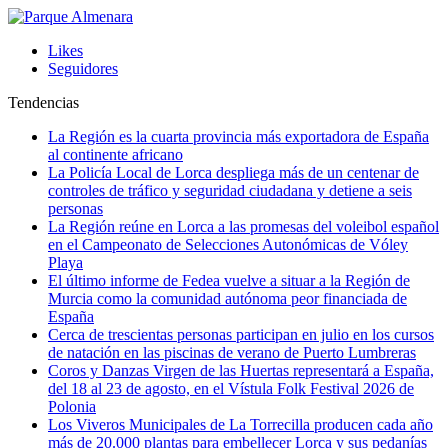
Likes
Seguidores
Tendencias
La Región es la cuarta provincia más exportadora de España
al continente africano
La Policía Local de Lorca despliega más de un centenar de
controles de tráfico y seguridad ciudadana y detiene a seis
personas
La Región reúne en Lorca a las promesas del voleibol español
en el Campeonato de Selecciones Autonómicas de Vóley
Playa
El último informe de Fedea vuelve a situar a la Región de
Murcia como la comunidad autónoma peor financiada de
España
Cerca de trescientas personas participan en julio en los cursos
de natación en las piscinas de verano de Puerto Lumbreras
Coros y Danzas Virgen de las Huertas representará a España,
del 18 al 23 de agosto, en el Vístula Folk Festival 2026 de
Polonia
Los Viveros Municipales de La Torrecilla producen cada año
más de 20.000 plantas para embellecer Lorca y sus pedanías