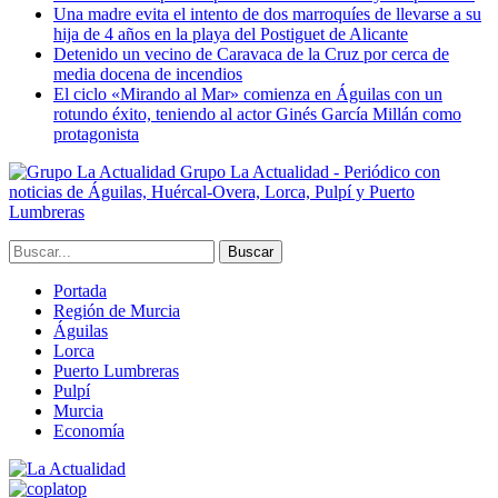
Una madre evita el intento de dos marroquíes de llevarse a su
hija de 4 años en la playa del Postiguet de Alicante
Detenido un vecino de Caravaca de la Cruz por cerca de
media docena de incendios
El ciclo «Mirando al Mar» comienza en Águilas con un
rotundo éxito, teniendo al actor Ginés García Millán como
protagonista
Grupo La Actualidad - Periódico con
noticias de Águilas, Huércal-Overa, Lorca, Pulpí y Puerto
Lumbreras
Portada
Región de Murcia
Águilas
Lorca
Puerto Lumbreras
Pulpí
Murcia
Economía