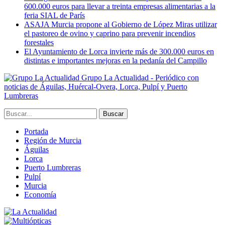
600.000 euros para llevar a treinta empresas alimentarias a la
feria SIAL de París
ASAJA Murcia propone al Gobierno de López Miras utilizar
el pastoreo de ovino y caprino para prevenir incendios
forestales
El Ayuntamiento de Lorca invierte más de 300.000 euros en
distintas e importantes mejoras en la pedanía del Campillo
Grupo La Actualidad - Periódico con
noticias de Águilas, Huércal-Overa, Lorca, Pulpí y Puerto
Lumbreras
Portada
Región de Murcia
Águilas
Lorca
Puerto Lumbreras
Pulpí
Murcia
Economía