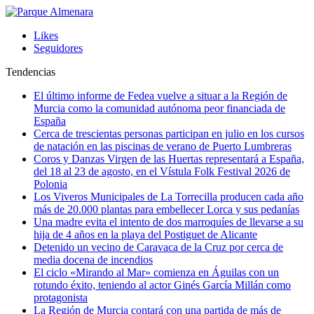
Likes
Seguidores
Tendencias
El último informe de Fedea vuelve a situar a la Región de
Murcia como la comunidad autónoma peor financiada de
España
Cerca de trescientas personas participan en julio en los cursos
de natación en las piscinas de verano de Puerto Lumbreras
Coros y Danzas Virgen de las Huertas representará a España,
del 18 al 23 de agosto, en el Vístula Folk Festival 2026 de
Polonia
Los Viveros Municipales de La Torrecilla producen cada año
más de 20.000 plantas para embellecer Lorca y sus pedanías
Una madre evita el intento de dos marroquíes de llevarse a su
hija de 4 años en la playa del Postiguet de Alicante
Detenido un vecino de Caravaca de la Cruz por cerca de
media docena de incendios
El ciclo «Mirando al Mar» comienza en Águilas con un
rotundo éxito, teniendo al actor Ginés García Millán como
protagonista
La Región de Murcia contará con una partida de más de