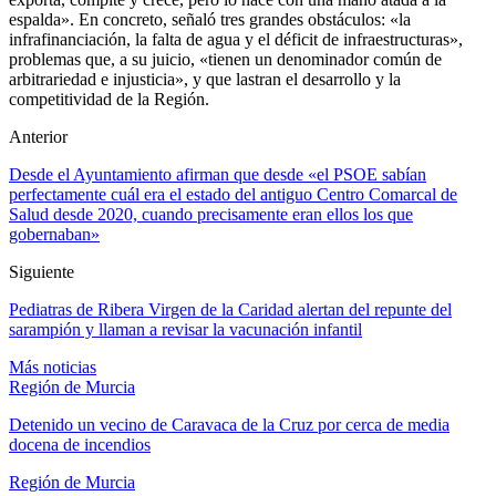
espalda». En concreto, señaló tres grandes obstáculos: «la
infrafinanciación, la falta de agua y el déficit de infraestructuras»,
problemas que, a su juicio, «tienen un denominador común de
arbitrariedad e injusticia», y que lastran el desarrollo y la
competitividad de la Región.
Anterior
Desde el Ayuntamiento afirman que desde «el PSOE sabían
perfectamente cuál era el estado del antiguo Centro Comarcal de
Salud desde 2020, cuando precisamente eran ellos los que
gobernaban»
Siguiente
Pediatras de Ribera Virgen de la Caridad alertan del repunte del
sarampión y llaman a revisar la vacunación infantil
Más noticias
Región de Murcia
Detenido un vecino de Caravaca de la Cruz por cerca de media
docena de incendios
Región de Murcia