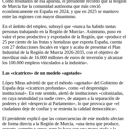
Como resultados de esa apuesta, el presidente recordó que la Región
de Murcia fue la comunidad autónoma que más creció
económicamente en España en 2024, y que en 2025 se mantuvo
entre las regiones con mayor dinamismo.
En el ámbito del empleo, subrayó que «nunca ha habido tantas
personas trabajando en la Región de Murcia». Asimismo, puso en
valor el peso productivo y exportador de la Región, que «produce el
25 por ciento de las frutas y hortalizas que exporta España, cuenta
con 27 deducciones fiscales en vigor y acaba de presentar el Plan
Industrial de la Región de Murcia 2026-2035, con el objetivo de
movilizar más de 16.000 millones de euros de inversión y alcanzar
los 100.000 empleos vinculados a la industria».
Las «cicatrices» de un modelo «agotado»
López Miras advirtió de que el método «agotado» del Gobierno de
España deja «cicatrices profundas», como «el desprestigio
institucional». En este sentido, alertó de instituciones «colonizadas,
en cuya neutralidad ya nadie cree», de ataques a la separación de
poderes y del «desprecio al Parlamento», lo que provoca que «el
ciudadano deje de confiar y se resienta la calidad democrática».
El presidente explicó que las consecuencias de este modelo afectan
de forma directa a la Región de Murcia, «una tierra que produce,
exporta, compite y crece, pero lo hace con una mano atada a la