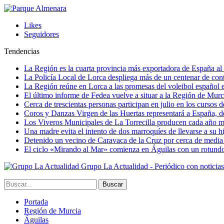
Likes
Seguidores
Tendencias
La Región es la cuarta provincia más exportadora de España al 
La Policía Local de Lorca despliega más de un centenar de contr
La Región reúne en Lorca a las promesas del voleibol españo
El último informe de Fedea vuelve a situar a la Región de Mu
Cerca de trescientas personas participan en julio en los cursos
Coros y Danzas Virgen de las Huertas representará a España, de
Los Viveros Municipales de La Torrecilla producen cada año m
Una madre evita el intento de dos marroquíes de llevarse a su hi
Detenido un vecino de Caravaca de la Cruz por cerca de media
El ciclo «Mirando al Mar» comienza en Águilas con un rotundo 
Grupo La Actualidad - Periódico con noticia
Portada
Región de Murcia
Águilas