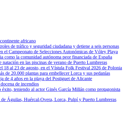
continente africano
oles de tráfico y seguridad ciudadana y detiene a seis personas
l en el Campeonato de Selecciones Autonómicas de Vóley Playa
rcia como la comunidad autónoma peor financiada de España
 de natación en las piscinas de verano de Puerto Lumbreras
l 18 al 23 de agosto, en el Vístula Folk Festival 2026 de Polonia
ás de 20.000 plantas para embellecer Lorca y sus pedanías
ja de 4 años en la playa del Postiguet de Alicante
 docena de incendios
éxito, teniendo al actor Ginés García Millán como protagonista
s de Águilas, Huércal-Overa, Lorca, Pulpí y Puerto Lumbreras