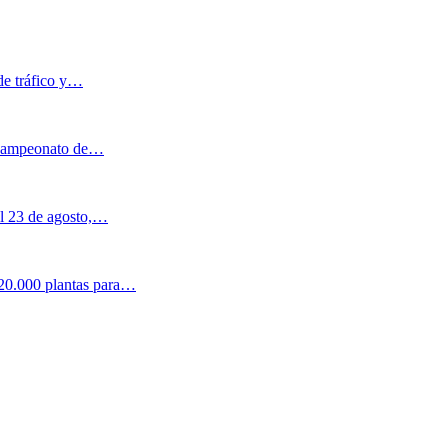
de tráfico y…
l Campeonato de…
al 23 de agosto,…
 20.000 plantas para…