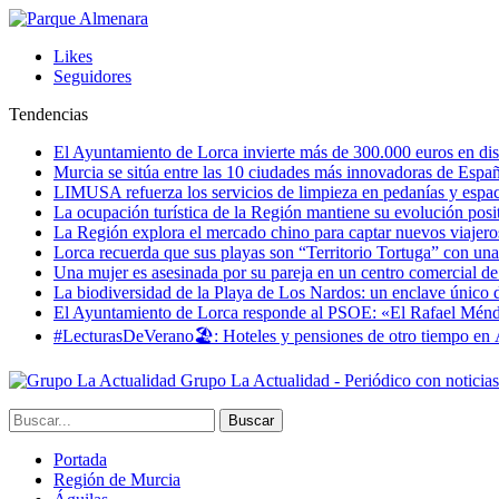
Likes
Seguidores
Tendencias
El Ayuntamiento de Lorca invierte más de 300.000 euros en dist
Murcia se sitúa entre las 10 ciudades más innovadoras de Espa
LIMUSA refuerza los servicios de limpieza en pedanías y espaci
La ocupación turística de la Región mantiene su evolución posi
La Región explora el mercado chino para captar nuevos viajeros 
Lorca recuerda que sus playas son “Territorio Tortuga” con una 
Una mujer es asesinada por su pareja en un centro comercial d
La biodiversidad de la Playa de Los Nardos: un enclave único de
El Ayuntamiento de Lorca responde al PSOE: «El Rafael Méndez h
#LecturasDeVerano🏖: Hoteles y pensiones de otro tiempo en 
Grupo La Actualidad - Periódico con noticia
Portada
Región de Murcia