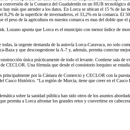
 la conversión de la Comarca del Guadalentín en un HUB tecnológico de 
o. No hay más que atender a los datos. En Lorca se ubican el 15 % de las 
, el 8,2% de la superficie de invernaderos, el 33,2% en la comarca. El 
ue el peso de la agricultura en nuestra comarca es mas del doble que el
nk. Lozano apunta que Lorca es el municipio con menor índice de moro
de todas, la urgente demanda de la autovía Lorca-Caravaca, no solo com
ca-Baza y que descongestione la A-7 y, además, permita conectar mejor l
onstrucción única prácticamente de todo el levante. Contiene sala de ex
te de CECLOR. Una fórmula que desde el consistorio lorquino se estudia 
 principalmente por la Cámara de Comercio y CECLOR con la puesta en 
del Casco Histórico. “La región de Murcia, tiene que creer en el Casco
oblemática sobre la sanidad pública han sido otros de los asuntos abordad
 que permita a Lorca afrontar los grandes retos y convertirse en cabecer