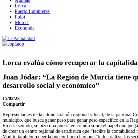
Águilas
Lorca
Puerto Lumbreras
Pulpí
Murcia
Economía
Lorca evalúa cómo recuperar la capitalida
Juan Jódar: “La Región de Murcia tiene qu
desarrollo social y económico”
15/02/23
Compartir
Representantes de la administración regional y local, de la patronal 
municipio, que busca ganar peso para ganar peso específico en la Re
En este sentido, se hizo una puesta en común sobre el papel que jue
de crear un centro regional de estadística que “facilite la contabilida
Madrid también recuerda que en Lorca hay que “industrializar los sect