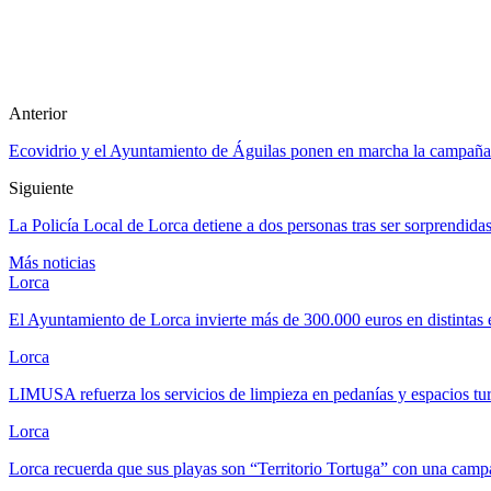
Anterior
Ecovidrio y el Ayuntamiento de Águilas ponen en marcha la campaña ‘
Siguiente
La Policía Local de Lorca detiene a dos personas tras ser sorprendidas
Más noticias
Lorca
El Ayuntamiento de Lorca invierte más de 300.000 euros en distintas
Lorca
LIMUSA refuerza los servicios de limpieza en pedanías y espacios tu
Lorca
Lorca recuerda que sus playas son “Territorio Tortuga” con una ca