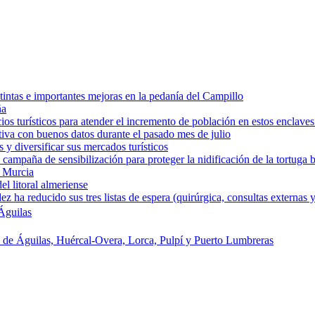
intas e importantes mejoras en la pedanía del Campillo
ña
os turísticos para atender el incremento de población en estos enclaves
tiva con buenos datos durante el pasado mes de julio
y diversificar sus mercados turísticos
campaña de sensibilización para proteger la nidificación de la tortuga 
e Murcia
l litoral almeriense
a reducido sus tres listas de espera (quirúrgica, consultas externas y
Águilas
s de Águilas, Huércal-Overa, Lorca, Pulpí y Puerto Lumbreras