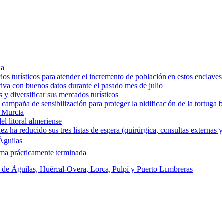
ña
os turísticos para atender el incremento de población en estos enclaves
tiva con buenos datos durante el pasado mes de julio
y diversificar sus mercados turísticos
campaña de sensibilización para proteger la nidificación de la tortuga 
e Murcia
l litoral almeriense
a reducido sus tres listas de espera (quirúrgica, consultas externas y
Águilas
rma prácticamente terminada
s de Águilas, Huércal-Overa, Lorca, Pulpí y Puerto Lumbreras