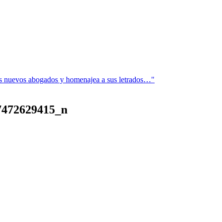
os nuevos abogados y homenajea a sus letrados…"
7472629415_n