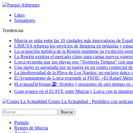
Likes
Seguidores
Tendencias
Murcia se sitúa entre las 10 ciudades más innovadoras de Espa
LIMUSA refuerza los servicios de limpieza en pedanías y espaci
La ocupación turística de la Región mantiene su evolución posi
La Región explora el mercado chino para captar nuevos viajeros 
Lorca recuerda que sus playas son “Territorio Tortuga” con una 
Una mujer es asesinada por su pareja en un centro comercial d
La biodiversidad de la Playa de Los Nardos: un enclave único de
El Ayuntamiento de Lorca responde al PSOE: «El Rafael Méndez h
#LecturasDeVerano🏖: Hoteles y pensiones de otro tiempo en 
Gran avance en el El AVE entre Murcia y Lorca con la platafo
Grupo La Actualidad - Periódico con noticia
Portada
Región de Murcia