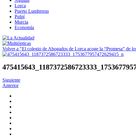
Águilas
Lorca
Puerto Lumbreras
Pulpí
Murcia
Economía
Volver a "El colegio de Abogados de Lorca acoge la “Promesa” de l
475415643_1187372586723333_175367795
Siguiente
Anterior