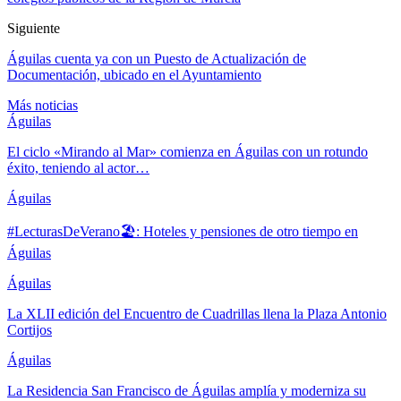
Siguiente
Águilas cuenta ya con un Puesto de Actualización de
Documentación, ubicado en el Ayuntamiento
Más noticias
Águilas
El ciclo «Mirando al Mar» comienza en Águilas con un rotundo
éxito, teniendo al actor…
Águilas
#LecturasDeVerano🏖: Hoteles y pensiones de otro tiempo en
Águilas
Águilas
La XLII edición del Encuentro de Cuadrillas llena la Plaza Antonio
Cortijos
Águilas
La Residencia San Francisco de Águilas amplía y moderniza su