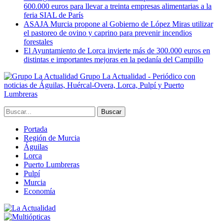
600.000 euros para llevar a treinta empresas alimentarias a la
feria SIAL de París
ASAJA Murcia propone al Gobierno de López Miras utilizar
el pastoreo de ovino y caprino para prevenir incendios
forestales
El Ayuntamiento de Lorca invierte más de 300.000 euros en
distintas e importantes mejoras en la pedanía del Campillo
Grupo La Actualidad - Periódico con
noticias de Águilas, Huércal-Overa, Lorca, Pulpí y Puerto
Lumbreras
Portada
Región de Murcia
Águilas
Lorca
Puerto Lumbreras
Pulpí
Murcia
Economía