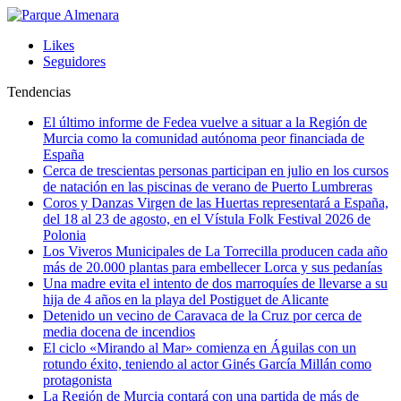
Likes
Seguidores
Tendencias
El último informe de Fedea vuelve a situar a la Región de
Murcia como la comunidad autónoma peor financiada de
España
Cerca de trescientas personas participan en julio en los cursos
de natación en las piscinas de verano de Puerto Lumbreras
Coros y Danzas Virgen de las Huertas representará a España,
del 18 al 23 de agosto, en el Vístula Folk Festival 2026 de
Polonia
Los Viveros Municipales de La Torrecilla producen cada año
más de 20.000 plantas para embellecer Lorca y sus pedanías
Una madre evita el intento de dos marroquíes de llevarse a su
hija de 4 años en la playa del Postiguet de Alicante
Detenido un vecino de Caravaca de la Cruz por cerca de
media docena de incendios
El ciclo «Mirando al Mar» comienza en Águilas con un
rotundo éxito, teniendo al actor Ginés García Millán como
protagonista
La Región de Murcia contará con una partida de más de