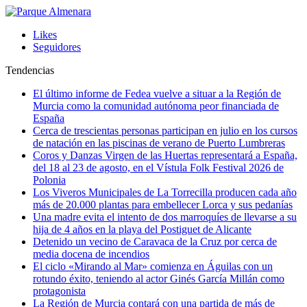
Likes
Seguidores
Tendencias
El último informe de Fedea vuelve a situar a la Región de
Murcia como la comunidad autónoma peor financiada de
España
Cerca de trescientas personas participan en julio en los cursos
de natación en las piscinas de verano de Puerto Lumbreras
Coros y Danzas Virgen de las Huertas representará a España,
del 18 al 23 de agosto, en el Vístula Folk Festival 2026 de
Polonia
Los Viveros Municipales de La Torrecilla producen cada año
más de 20.000 plantas para embellecer Lorca y sus pedanías
Una madre evita el intento de dos marroquíes de llevarse a su
hija de 4 años en la playa del Postiguet de Alicante
Detenido un vecino de Caravaca de la Cruz por cerca de
media docena de incendios
El ciclo «Mirando al Mar» comienza en Águilas con un
rotundo éxito, teniendo al actor Ginés García Millán como
protagonista
La Región de Murcia contará con una partida de más de