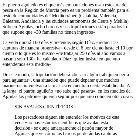
El puerto aguileño es el que más embarcaciones usan este arte de
pesca en la Región de Murcia pero es un problema también para el
resto de comunidades del Mediterráneo (Cataluña, Valencia,
Baleares, Andalucía y las ciudades autónomas de Ceuta y Melilla).
Sólo en Águilas, ocho barcos y sus tripulaciones están parados lo
que supone que «30 familias no tienen ingresos».
La veda durará 160 días y pretende, según Díaz, «reducir las
capturas de manera progresiva» desde el 6 por ciento hasta el 10 por
ciento o lo que es lo mismo «de trabajar 250 días al año vamos a
pasar a sólo 130» ha calculado Díaz, quien insiste en que «no
entendemos esta medida».
De este modo, la tripulación deberá «buscar algún trabajo en tierra
para aguantar», una situación que puede deparar que muchos
marineros no vuelvan a la mar «si encuentran cierta estabilidad». A
la larga, el patrón aguileño «no sabe qué pasará», en los muelles de
Águilas los patrones quieren seguir por que «no conocen otra cosa».
SIN AVALES CIENTÍFICOS
Los pescadores siguen sin entender los motivos de esta
veda «no hay estudios científicos que avalan esta
decisión» se queja amargamente el patrón mayor de
Águilas que ve cómo los barcos perderán las capturas