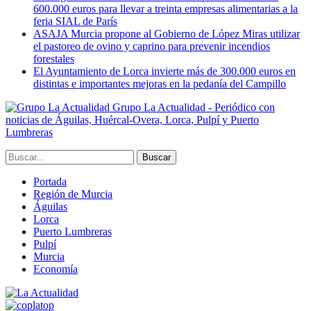
600.000 euros para llevar a treinta empresas alimentarias a la
feria SIAL de París
ASAJA Murcia propone al Gobierno de López Miras utilizar
el pastoreo de ovino y caprino para prevenir incendios
forestales
El Ayuntamiento de Lorca invierte más de 300.000 euros en
distintas e importantes mejoras en la pedanía del Campillo
Grupo La Actualidad - Periódico con
noticias de Águilas, Huércal-Overa, Lorca, Pulpí y Puerto
Lumbreras
Portada
Región de Murcia
Águilas
Lorca
Puerto Lumbreras
Pulpí
Murcia
Economía