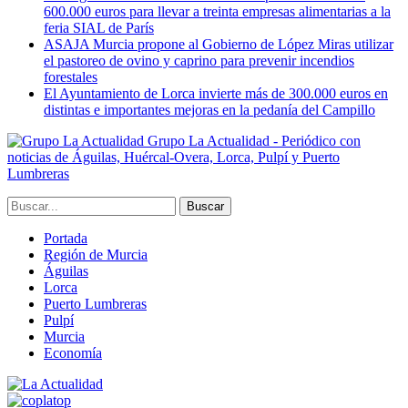
600.000 euros para llevar a treinta empresas alimentarias a la
feria SIAL de París
ASAJA Murcia propone al Gobierno de López Miras utilizar
el pastoreo de ovino y caprino para prevenir incendios
forestales
El Ayuntamiento de Lorca invierte más de 300.000 euros en
distintas e importantes mejoras en la pedanía del Campillo
Grupo La Actualidad - Periódico con
noticias de Águilas, Huércal-Overa, Lorca, Pulpí y Puerto
Lumbreras
Portada
Región de Murcia
Águilas
Lorca
Puerto Lumbreras
Pulpí
Murcia
Economía