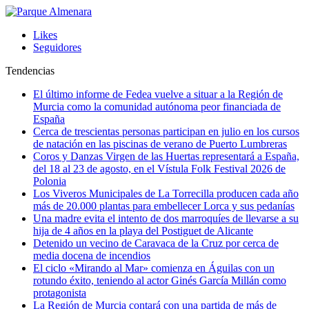
Likes
Seguidores
Tendencias
El último informe de Fedea vuelve a situar a la Región de
Murcia como la comunidad autónoma peor financiada de
España
Cerca de trescientas personas participan en julio en los cursos
de natación en las piscinas de verano de Puerto Lumbreras
Coros y Danzas Virgen de las Huertas representará a España,
del 18 al 23 de agosto, en el Vístula Folk Festival 2026 de
Polonia
Los Viveros Municipales de La Torrecilla producen cada año
más de 20.000 plantas para embellecer Lorca y sus pedanías
Una madre evita el intento de dos marroquíes de llevarse a su
hija de 4 años en la playa del Postiguet de Alicante
Detenido un vecino de Caravaca de la Cruz por cerca de
media docena de incendios
El ciclo «Mirando al Mar» comienza en Águilas con un
rotundo éxito, teniendo al actor Ginés García Millán como
protagonista
La Región de Murcia contará con una partida de más de