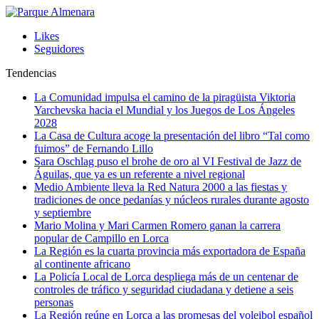
Likes
Seguidores
Tendencias
La Comunidad impulsa el camino de la piragüista Viktoria
Yarchevska hacia el Mundial y los Juegos de Los Ángeles
2028
La Casa de Cultura acoge la presentación del libro “Tal como
fuimos” de Fernando Lillo
Sara Oschlag puso el brohe de oro al VI Festival de Jazz de
Águilas, que ya es un referente a nivel regional
Medio Ambiente lleva la Red Natura 2000 a las fiestas y
tradiciones de once pedanías y núcleos rurales durante agosto
y septiembre
Mario Molina y Mari Carmen Romero ganan la carrera
popular de Campillo en Lorca
La Región es la cuarta provincia más exportadora de España
al continente africano
La Policía Local de Lorca despliega más de un centenar de
controles de tráfico y seguridad ciudadana y detiene a seis
personas
La Región reúne en Lorca a las promesas del voleibol español