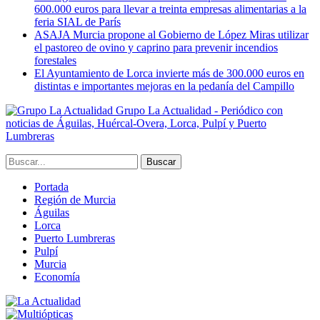
600.000 euros para llevar a treinta empresas alimentarias a la
feria SIAL de París
ASAJA Murcia propone al Gobierno de López Miras utilizar
el pastoreo de ovino y caprino para prevenir incendios
forestales
El Ayuntamiento de Lorca invierte más de 300.000 euros en
distintas e importantes mejoras en la pedanía del Campillo
Grupo La Actualidad - Periódico con
noticias de Águilas, Huércal-Overa, Lorca, Pulpí y Puerto
Lumbreras
Portada
Región de Murcia
Águilas
Lorca
Puerto Lumbreras
Pulpí
Murcia
Economía