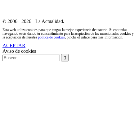
© 2006 - 2026 - La Actualidad.
Esta web utiliza cookies para que tengas la mejor experiencia de usuario. Si continúas
navegando estás dando tu consentimiento para la aceptación de las mencionadas cookies y
la aceptación de nuestra
política de cookies
, pincha el enlace para más información.
ACEPTAR
Aviso de cookies