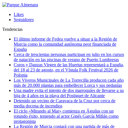
Likes
Seguidores
Tendencias
El último informe de Fedea vuelve a situar a la Región de
Murcia como la comunidad autónoma peor financiada de
España
Cerca de trescientas personas participan en julio en los cursos
de natación en las piscinas de verano de Puerto Lumbreras
Coros y Danzas Virgen de las Huertas representará a España,
del 18 al 23 de agosto, en el Vístula Folk Festival 2026 de
Polonia
Los Viveros Municipales de La Torrecilla producen cada año
más de 20.000 plantas para embellecer Lorca y sus pedanías
Una madre evita el intento de dos marroquíes de llevarse a su
hija de 4 años en la playa del Postiguet de Alicante
Detenido un vecino de Caravaca de la Cruz por cerca de
media docena de incendios
El ciclo «Mirando al Mar» comienza en Águilas con un
rotundo éxito, teniendo al actor Ginés García Millán como
protagonista
La Región de Murcia contará con una partida de más de