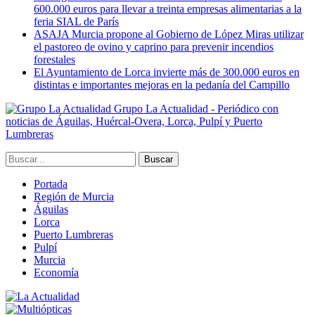
600.000 euros para llevar a treinta empresas alimentarias a la
feria SIAL de París
ASAJA Murcia propone al Gobierno de López Miras utilizar
el pastoreo de ovino y caprino para prevenir incendios
forestales
El Ayuntamiento de Lorca invierte más de 300.000 euros en
distintas e importantes mejoras en la pedanía del Campillo
Grupo La Actualidad - Periódico con
noticias de Águilas, Huércal-Overa, Lorca, Pulpí y Puerto
Lumbreras
Portada
Región de Murcia
Águilas
Lorca
Puerto Lumbreras
Pulpí
Murcia
Economía