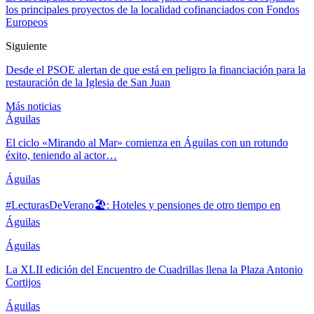
los principales proyectos de la localidad cofinanciados con Fondos
Europeos
Siguiente
Desde el PSOE alertan de que está en peligro la financiación para la
restauración de la Iglesia de San Juan
Más noticias
Águilas
El ciclo «Mirando al Mar» comienza en Águilas con un rotundo
éxito, teniendo al actor…
Águilas
#LecturasDeVerano🏖: Hoteles y pensiones de otro tiempo en
Águilas
Águilas
La XLII edición del Encuentro de Cuadrillas llena la Plaza Antonio
Cortijos
Águilas