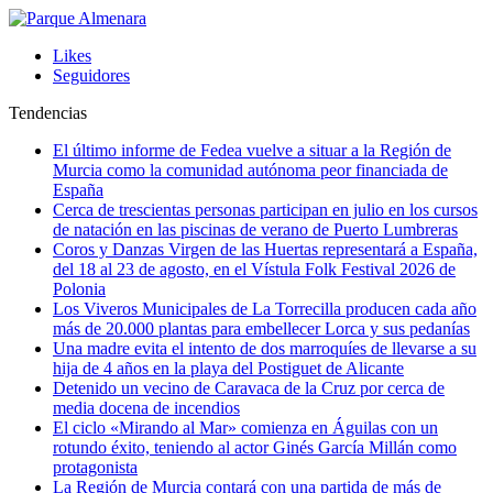
Likes
Seguidores
Tendencias
El último informe de Fedea vuelve a situar a la Región de
Murcia como la comunidad autónoma peor financiada de
España
Cerca de trescientas personas participan en julio en los cursos
de natación en las piscinas de verano de Puerto Lumbreras
Coros y Danzas Virgen de las Huertas representará a España,
del 18 al 23 de agosto, en el Vístula Folk Festival 2026 de
Polonia
Los Viveros Municipales de La Torrecilla producen cada año
más de 20.000 plantas para embellecer Lorca y sus pedanías
Una madre evita el intento de dos marroquíes de llevarse a su
hija de 4 años en la playa del Postiguet de Alicante
Detenido un vecino de Caravaca de la Cruz por cerca de
media docena de incendios
El ciclo «Mirando al Mar» comienza en Águilas con un
rotundo éxito, teniendo al actor Ginés García Millán como
protagonista
La Región de Murcia contará con una partida de más de