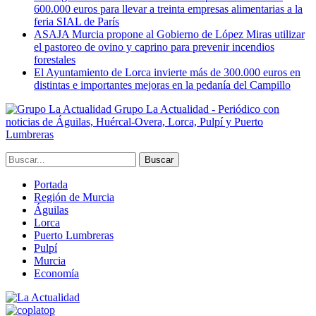
600.000 euros para llevar a treinta empresas alimentarias a la
feria SIAL de París
ASAJA Murcia propone al Gobierno de López Miras utilizar
el pastoreo de ovino y caprino para prevenir incendios
forestales
El Ayuntamiento de Lorca invierte más de 300.000 euros en
distintas e importantes mejoras en la pedanía del Campillo
Grupo La Actualidad - Periódico con
noticias de Águilas, Huércal-Overa, Lorca, Pulpí y Puerto
Lumbreras
Portada
Región de Murcia
Águilas
Lorca
Puerto Lumbreras
Pulpí
Murcia
Economía