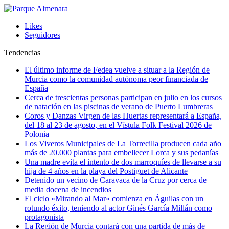
Likes
Seguidores
Tendencias
El último informe de Fedea vuelve a situar a la Región de
Murcia como la comunidad autónoma peor financiada de
España
Cerca de trescientas personas participan en julio en los cursos
de natación en las piscinas de verano de Puerto Lumbreras
Coros y Danzas Virgen de las Huertas representará a España,
del 18 al 23 de agosto, en el Vístula Folk Festival 2026 de
Polonia
Los Viveros Municipales de La Torrecilla producen cada año
más de 20.000 plantas para embellecer Lorca y sus pedanías
Una madre evita el intento de dos marroquíes de llevarse a su
hija de 4 años en la playa del Postiguet de Alicante
Detenido un vecino de Caravaca de la Cruz por cerca de
media docena de incendios
El ciclo «Mirando al Mar» comienza en Águilas con un
rotundo éxito, teniendo al actor Ginés García Millán como
protagonista
La Región de Murcia contará con una partida de más de