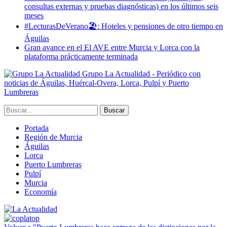
consultas externas y pruebas diagnósticas) en los últimos seis
meses
#LecturasDeVerano🏖: Hoteles y pensiones de otro tiempo en
Águilas
Gran avance en el El AVE entre Murcia y Lorca con la
plataforma prácticamente terminada
Grupo La Actualidad - Periódico con
noticias de Águilas, Huércal-Overa, Lorca, Pulpí y Puerto
Lumbreras
Portada
Región de Murcia
Águilas
Lorca
Puerto Lumbreras
Pulpí
Murcia
Economía