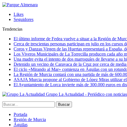
Likes
Seguidores
Tendencias
El último informe de Fedea vuelve a situar a la Región de Mu
Cerca de trescientas personas participan en julio en los cursos
Coros y Danzas Virgen de las Huertas representará a España, de
Los Viveros Municipales de La Torrecilla producen cada año m
Una madre evita el intento de dos marroquíes de llevarse a su hi
Detenido un vecino de Caravaca de la Cruz por cerca de media
El ciclo «Mirando al Mar» comienza en Águilas con un rotundo 
La Región de Murcia contará con una partida de más de 600.000 e
ASAJA Murcia propone al Gobierno de López Miras utilizar el p
El Ayuntamiento de Lorca invierte más de 300.000 euros en dist
Grupo La Actualidad - Periódico con noticia
Portada
Región de Murcia
Águilas