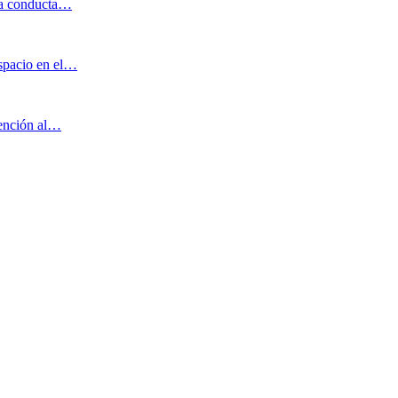
 la conducta…
espacio en el…
tención al…