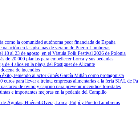
rcia como la comunidad autónoma peor financiada de España
 de natación en las piscinas de verano de Puerto Lumbreras
l 18 al 23 de agosto, en el Vístula Folk Festival 2026 de Polonia
ás de 20.000 plantas para embellecer Lorca y sus pedanías
ja de 4 años en la playa del Postiguet de Alicante
 docena de incendios
éxito, teniendo al actor Ginés García Millán como protagonista
uros para llevar a treinta empresas alimentarias a la feria SIAL de Pa
astoreo de ovino y caprino para prevenir incendios forestales
intas e importantes mejoras en la pedanía del Campillo
s de Águilas, Huércal-Overa, Lorca, Pulpí y Puerto Lumbreras