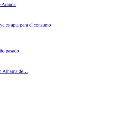
de Aranda
 ya es apta para el consumo
año pasado
s en Alhama de…