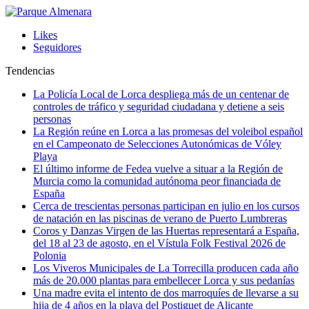
Likes
Seguidores
Tendencias
La Policía Local de Lorca despliega más de un centenar de
controles de tráfico y seguridad ciudadana y detiene a seis
personas
La Región reúne en Lorca a las promesas del voleibol español
en el Campeonato de Selecciones Autonómicas de Vóley
Playa
El último informe de Fedea vuelve a situar a la Región de
Murcia como la comunidad autónoma peor financiada de
España
Cerca de trescientas personas participan en julio en los cursos
de natación en las piscinas de verano de Puerto Lumbreras
Coros y Danzas Virgen de las Huertas representará a España,
del 18 al 23 de agosto, en el Vístula Folk Festival 2026 de
Polonia
Los Viveros Municipales de La Torrecilla producen cada año
más de 20.000 plantas para embellecer Lorca y sus pedanías
Una madre evita el intento de dos marroquíes de llevarse a su
hija de 4 años en la playa del Postiguet de Alicante