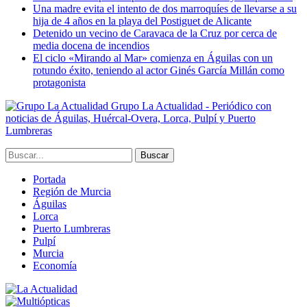
Una madre evita el intento de dos marroquíes de llevarse a su
hija de 4 años en la playa del Postiguet de Alicante
Detenido un vecino de Caravaca de la Cruz por cerca de
media docena de incendios
El ciclo «Mirando al Mar» comienza en Águilas con un
rotundo éxito, teniendo al actor Ginés García Millán como
protagonista
Grupo La Actualidad - Periódico con
noticias de Águilas, Huércal-Overa, Lorca, Pulpí y Puerto
Lumbreras
Portada
Región de Murcia
Águilas
Lorca
Puerto Lumbreras
Pulpí
Murcia
Economía