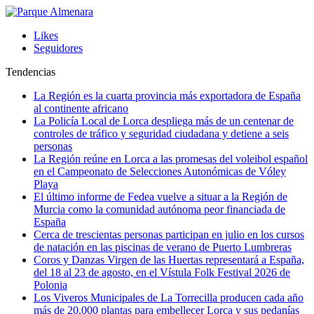
Likes
Seguidores
Tendencias
La Región es la cuarta provincia más exportadora de España
al continente africano
La Policía Local de Lorca despliega más de un centenar de
controles de tráfico y seguridad ciudadana y detiene a seis
personas
La Región reúne en Lorca a las promesas del voleibol español
en el Campeonato de Selecciones Autonómicas de Vóley
Playa
El último informe de Fedea vuelve a situar a la Región de
Murcia como la comunidad autónoma peor financiada de
España
Cerca de trescientas personas participan en julio en los cursos
de natación en las piscinas de verano de Puerto Lumbreras
Coros y Danzas Virgen de las Huertas representará a España,
del 18 al 23 de agosto, en el Vístula Folk Festival 2026 de
Polonia
Los Viveros Municipales de La Torrecilla producen cada año
más de 20.000 plantas para embellecer Lorca y sus pedanías