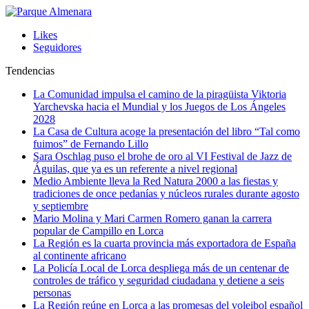
Likes
Seguidores
Tendencias
La Comunidad impulsa el camino de la piragüista Viktoria
Yarchevska hacia el Mundial y los Juegos de Los Ángeles
2028
La Casa de Cultura acoge la presentación del libro “Tal como
fuimos” de Fernando Lillo
Sara Oschlag puso el brohe de oro al VI Festival de Jazz de
Águilas, que ya es un referente a nivel regional
Medio Ambiente lleva la Red Natura 2000 a las fiestas y
tradiciones de once pedanías y núcleos rurales durante agosto
y septiembre
Mario Molina y Mari Carmen Romero ganan la carrera
popular de Campillo en Lorca
La Región es la cuarta provincia más exportadora de España
al continente africano
La Policía Local de Lorca despliega más de un centenar de
controles de tráfico y seguridad ciudadana y detiene a seis
personas
La Región reúne en Lorca a las promesas del voleibol español