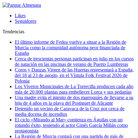
Likes
Seguidores
Tendencias
El último informe de Fedea vuelve a situar a la Región de
Murcia como la comunidad autónoma peor financiada de
España
Cerca de trescientas personas participan en julio en los cursos
de natación en las piscinas de verano de Puerto Lumbreras
Coros y Danzas Virgen de las Huertas representará a España,
del 18 al 23 de agosto, en el Vístula Folk Festival 2026 de
Polonia
Los Viveros Municipales de La Torrecilla producen cada año
más de 20.000 plantas para embellecer Lorca y sus pedanías
Una madre evita el intento de dos marroquíes de llevarse a su
hija de 4 años en la playa del Postiguet de Alicante
Detenido un vecino de Caravaca de la Cruz por cerca de
media docena de incendios
El ciclo «Mirando al Mar» comienza en Águilas con un
rotundo éxito, teniendo al actor Ginés García Millán como
protagonista
La Región de Murcia contará con una partida de más de