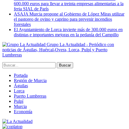
600.000 euros para llevar a treinta empresas alimentarias a la
feria SIAL de París
ASAJA Murcia propone al Gobierno de López Miras utilizar
el pastoreo de ovino y caprino para prevenir incendios
forestales
El Ayuntamiento de Lorca invierte más de 300.000 euros en
distintas e importantes mejoras en la pedanía del Campillo
Grupo La Actualidad - Periódico con
noticias de Águilas, Huércal-Overa, Lorca, Pulpí y Puerto
Lumbreras
Portada
Región de Murcia
Águilas
Lorca
Puerto Lumbreras
Pulpí
Murcia
Economía