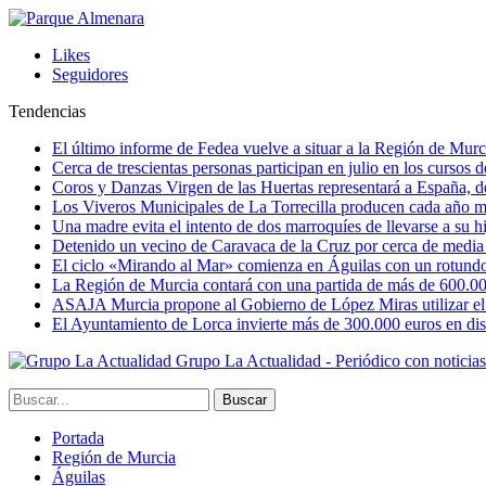
Likes
Seguidores
Tendencias
El último informe de Fedea vuelve a situar a la Región de Mu
Cerca de trescientas personas participan en julio en los cursos
Coros y Danzas Virgen de las Huertas representará a España, de
Los Viveros Municipales de La Torrecilla producen cada año m
Una madre evita el intento de dos marroquíes de llevarse a su hi
Detenido un vecino de Caravaca de la Cruz por cerca de media
El ciclo «Mirando al Mar» comienza en Águilas con un rotundo 
La Región de Murcia contará con una partida de más de 600.000 e
ASAJA Murcia propone al Gobierno de López Miras utilizar el p
El Ayuntamiento de Lorca invierte más de 300.000 euros en dist
Grupo La Actualidad - Periódico con noticia
Portada
Región de Murcia
Águilas