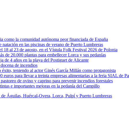
rcia como la comunidad autónoma peor financiada de España
 de natación en las piscinas de verano de Puerto Lumbreras
l 18 al 23 de agosto, en el Vístula Folk Festival 2026 de Polonia
ás de 20.000 plantas para embellecer Lorca y sus pedanías
ja de 4 años en la playa del Postiguet de Alicante
 docena de incendios
éxito, teniendo al actor Ginés García Millán como protagonista
uros para llevar a treinta empresas alimentarias a la feria SIAL de Pa
astoreo de ovino y caprino para prevenir incendios forestales
intas e importantes mejoras en la pedanía del Campillo
s de Águilas, Huércal-Overa, Lorca, Pulpí y Puerto Lumbreras