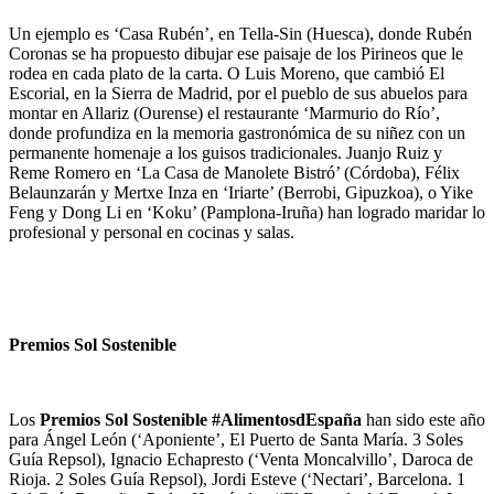
Un ejemplo es ‘Casa Rubén’, en Tella-Sin (Huesca), donde Rubén
Coronas se ha propuesto dibujar ese paisaje de los Pirineos que le
rodea en cada plato de la carta. O Luis Moreno, que cambió El
Escorial, en la Sierra de Madrid, por el pueblo de sus abuelos para
montar en Allariz (Ourense) el restaurante ‘Marmurio do Río’,
donde profundiza en la memoria gastronómica de su niñez con un
permanente homenaje a los guisos tradicionales. Juanjo Ruiz y
Reme Romero en ‘La Casa de Manolete Bistró’ (Córdoba), Félix
Belaunzarán y Mertxe Inza en ‘Iriarte’ (Berrobi, Gipuzkoa), o Yike
Feng y Dong Li en ‘Koku’ (Pamplona-Iruña) han logrado maridar lo
profesional y personal en cocinas y salas.
Premios Sol Sostenible
Los
Premios Sol Sostenible #AlimentosdEspaña
han sido este año
para Ángel León (‘Aponiente’, El Puerto de Santa María. 3 Soles
Guía Repsol), Ignacio Echapresto (‘Venta Moncalvillo’, Daroca de
Rioja. 2 Soles Guía Repsol), Jordi Esteve (‘Nectari’, Barcelona. 1