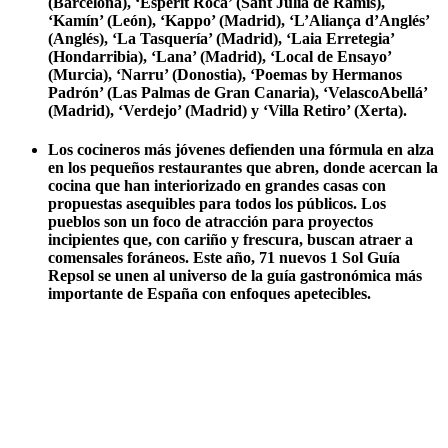
(Barcelona), ‘Esperit Roca’ (Sant Julià de Ramis),
‘Kamín’ (León), ‘Kappo’ (Madrid), ‘L’Aliança d’Anglés’
(Anglés), ‘La Tasquería’ (Madrid), ‘Laia Erretegia’
(Hondarribia), ‘Lana’ (Madrid), ‘Local de Ensayo’
(Murcia), ‘Narru’ (Donostia), ‘Poemas by Hermanos
Padrón’ (Las Palmas de Gran Canaria), ‘VelascoAbellá’
(Madrid), ‘Verdejo’ (Madrid) y ‘Villa Retiro’ (Xerta).
Los cocineros más jóvenes defienden una fórmula en alza
en los pequeños restaurantes que abren, donde acercan la
cocina que han interiorizado en grandes casas con
propuestas asequibles para todos los públicos. Los
pueblos son un foco de atracción para proyectos
incipientes que, con cariño y frescura, buscan atraer a
comensales foráneos. Este año, 71 nuevos 1 Sol Guía
Repsol se unen al universo de la guía gastronómica más
importante de España con enfoques apetecibles.