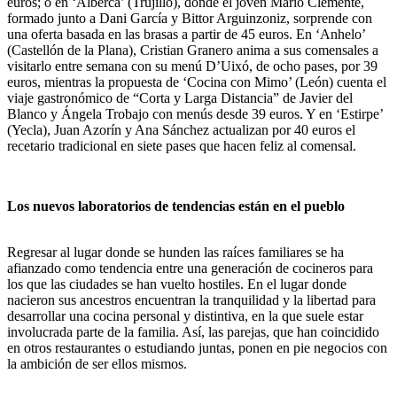
euros; o en ‘Alberca’ (Trujillo), donde el joven Mario Clemente,
formado junto a Dani García y Bittor Arguinzoniz, sorprende con
una oferta basada en las brasas a partir de 45 euros. En ‘Anhelo’
(Castellón de la Plana), Cristian Granero anima a sus comensales a
visitarlo entre semana con su menú D’Uixó, de ocho pases, por 39
euros, mientras la propuesta de ‘Cocina con Mimo’ (León) cuenta el
viaje gastronómico de “Corta y Larga Distancia” de Javier del
Blanco y Ángela Trobajo con menús desde 39 euros. Y en ‘Estirpe’
(Yecla), Juan Azorín y Ana Sánchez actualizan por 40 euros el
recetario tradicional en siete pases que hacen feliz al comensal.
Los nuevos laboratorios de tendencias están en el pueblo
Regresar al lugar donde se hunden las raíces familiares se ha
afianzado como tendencia entre una generación de cocineros para
los que las ciudades se han vuelto hostiles. En el lugar donde
nacieron sus ancestros encuentran la tranquilidad y la libertad para
desarrollar una cocina personal y distintiva, en la que suele estar
involucrada parte de la familia. Así, las parejas, que han coincidido
en otros restaurantes o estudiando juntas, ponen en pie negocios con
la ambición de ser ellos mismos.