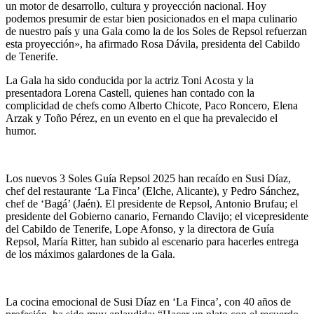
un motor de desarrollo, cultura y proyección nacional. Hoy
podemos presumir de estar bien posicionados en el mapa culinario
de nuestro país y una Gala como la de los Soles de Repsol refuerzan
esta proyección», ha afirmado Rosa Dávila, presidenta del Cabildo
de Tenerife.
La Gala ha sido conducida por la actriz Toni Acosta y la
presentadora Lorena Castell, quienes han contado con la
complicidad de chefs como Alberto Chicote, Paco Roncero, Elena
Arzak y Toño Pérez, en un evento en el que ha prevalecido el
humor.
Los nuevos 3 Soles Guía Repsol 2025 han recaído en Susi Díaz,
chef del restaurante ‘La Finca’ (Elche, Alicante), y Pedro Sánchez,
chef de ‘Bagá’ (Jaén). El presidente de Repsol, Antonio Brufau; el
presidente del Gobierno canario, Fernando Clavijo; el vicepresidente
del Cabildo de Tenerife, Lope Afonso, y la directora de Guía
Repsol, María Ritter, han subido al escenario para hacerles entrega
de los máximos galardones de la Gala.
La cocina emocional de Susi Díaz en ‘La Finca’, con 40 años de