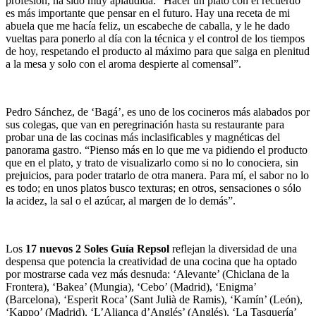
profesión, ha sido muy aplaudida: “Hacer un plato con el recuerdo
es más importante que pensar en el futuro. Hay una receta de mi
abuela que me hacía feliz, un escabeche de caballa, y le he dado
vueltas para ponerlo al día con la técnica y el control de los tiempos
de hoy, respetando el producto al máximo para que salga en plenitud
a la mesa y solo con el aroma despierte al comensal”.
Pedro Sánchez, de ‘Bagá’, es uno de los cocineros más alabados por
sus colegas, que van en peregrinación hasta su restaurante para
probar una de las cocinas más inclasificables y magnéticas del
panorama gastro. “Pienso más en lo que me va pidiendo el producto
que en el plato, y trato de visualizarlo como si no lo conociera, sin
prejuicios, para poder tratarlo de otra manera. Para mí, el sabor no lo
es todo; en unos platos busco texturas; en otros, sensaciones o sólo
la acidez, la sal o el azúcar, al margen de lo demás”.
Los
17 nuevos 2 Soles Guía Repsol
reflejan la diversidad de una
despensa que potencia la creatividad de una cocina que ha optado
por mostrarse cada vez más desnuda: ‘Alevante’ (Chiclana de la
Frontera), ‘Bakea’ (Mungia), ‘Cebo’ (Madrid), ‘Enigma’
(Barcelona), ‘Esperit Roca’ (Sant Julià de Ramis), ‘Kamín’ (León),
‘Kappo’ (Madrid), ‘L’Aliança d’Anglés’ (Anglés), ‘La Tasquería’