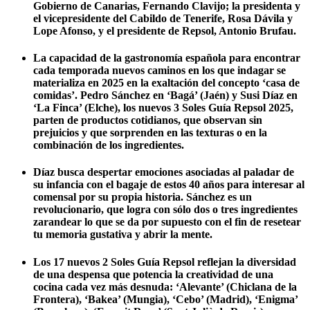
Gobierno de Canarias, Fernando Clavijo; la presidenta y
el vicepresidente del Cabildo de Tenerife, Rosa Dávila y
Lope Afonso, y el presidente de Repsol, Antonio Brufau.
La capacidad de la gastronomía española para encontrar
cada temporada nuevos caminos en los que indagar se
materializa en 2025 en la exaltación del concepto ‘casa de
comidas’. Pedro Sánchez en ‘Bagá’ (Jaén) y Susi Díaz en
‘La Finca’ (Elche), los nuevos 3 Soles Guía Repsol 2025,
parten de productos cotidianos, que observan sin
prejuicios y que sorprenden en las texturas o en la
combinación de los ingredientes.
Díaz busca despertar emociones asociadas al paladar de
su infancia con el bagaje de estos 40 años para interesar al
comensal por su propia historia. Sánchez es un
revolucionario, que logra con sólo dos o tres ingredientes
zarandear lo que se da por supuesto con el fin de resetear
tu memoria gustativa y abrir la mente.
Los 17 nuevos 2 Soles Guía Repsol reflejan la diversidad
de una despensa que potencia la creatividad de una
cocina cada vez más desnuda: ‘Alevante’ (Chiclana de la
Frontera), ‘Bakea’ (Mungia), ‘Cebo’ (Madrid), ‘Enigma’