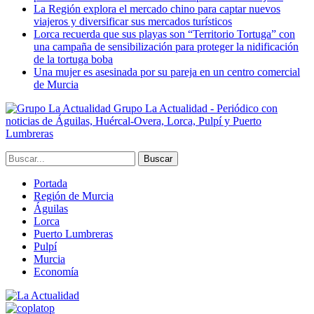
La Región explora el mercado chino para captar nuevos
viajeros y diversificar sus mercados turísticos
Lorca recuerda que sus playas son “Territorio Tortuga” con
una campaña de sensibilización para proteger la nidificación
de la tortuga boba
Una mujer es asesinada por su pareja en un centro comercial
de Murcia
Grupo La Actualidad - Periódico con
noticias de Águilas, Huércal-Overa, Lorca, Pulpí y Puerto
Lumbreras
Portada
Región de Murcia
Águilas
Lorca
Puerto Lumbreras
Pulpí
Murcia
Economía