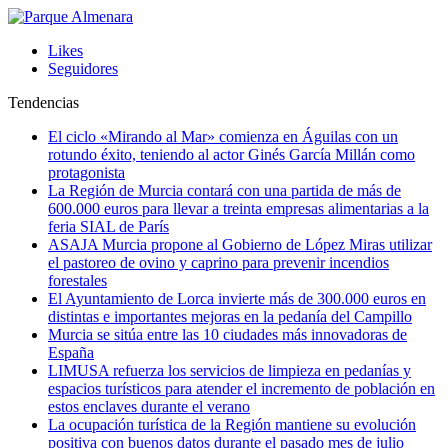
Likes
Seguidores
Tendencias
El ciclo «Mirando al Mar» comienza en Águilas con un
rotundo éxito, teniendo al actor Ginés García Millán como
protagonista
La Región de Murcia contará con una partida de más de
600.000 euros para llevar a treinta empresas alimentarias a la
feria SIAL de París
ASAJA Murcia propone al Gobierno de López Miras utilizar
el pastoreo de ovino y caprino para prevenir incendios
forestales
El Ayuntamiento de Lorca invierte más de 300.000 euros en
distintas e importantes mejoras en la pedanía del Campillo
Murcia se sitúa entre las 10 ciudades más innovadoras de
España
LIMUSA refuerza los servicios de limpieza en pedanías y
espacios turísticos para atender el incremento de población en
estos enclaves durante el verano
La ocupación turística de la Región mantiene su evolución
positiva con buenos datos durante el pasado mes de julio