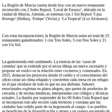
La Región de Murcia cuenta desde hoy con un nuevo restaurante
reconocido con 2 Soles Repsol, ‘Local de Ensayo’, ubicado en la
ciudad de Murcia. Además, se estrenan con 1 Sol Repsol ‘Casa
Borrego’ (Bullas), ‘Estirpe’ (Yecla) y ‘La Tropical’ (Los Alcázares).
Con estas incorporaciones, la Región de Murcia suma un total de 25
restaurantes galardonados: 1 con Tres Soles, 3 con Dos Soles y 21
con Un Sol.
La gastronomía está cambiando. La esencia de las ‘casas de
comidas’ que se extiende por el sector dibuja un nuevo escenario y
propone un vuelco en la relación entre cocineros y comensales. En
2025, destacan los proyectos donde el cariño y el conocimiento del
oficio crean un clima relajado y convierten cada mesa en un refugio
en el que olvidarse de todo lo que no sea disfrutar. Sabores
emocionales explotan en platos alegres, que parten de productos de
cercanía y de recetas intuitivas, interpretadas con códigos y técnicas
actuales. La ilusión por sorprender de los 90 Soles Guía Repsol que
se incorporan este año recorre cada territorio y constata que las
ciudades han cedido parte de su hegemonía al campo. Los pueblos
se benefician de la diversificación y atraen a un viajero encantado de