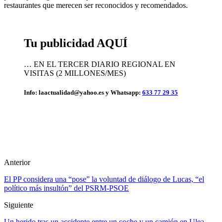
restaurantes que merecen ser reconocidos y recomendados.
Tu publicidad AQUÍ
… EN EL TERCER DIARIO REGIONAL EN
VISITAS (2 MILLONES/MES)
Info: laactualidad@yahoo.es y Whatsapp:
633 77 29 35
Anterior
El PP considera una “pose” la voluntad de diálogo de Lucas, “el
político más insultón” del PSRM-PSOE
Siguiente
Un herido tras un accidente entre un coche y un camión en Ulea