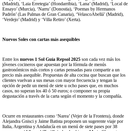
(Madrid), ‘Laia Erretegia’ (Hondarribia), ‘Lana’ (Madrid), ‘Local de
Ensayo’ (Murcia), ‘Narru’ (Donostia), ‘Poemas by Hermanos
Padrón’ (Las Palmas de Gran Canaria), ‘VelascoAbellá’ (Madrid),
‘Verdejo’ (Madrid) y ‘Villa Retiro’ (Xerta).
Nuevos Soles con cartas más asequibles
Entre los
nuevos 1 Sol Guía Repsol 2025
son cada vez más los
jóvenes cocineros que apuestan por la fórmula de menús
gastronómicos más cortos y cartas pensadas para compartir a un
precio más asequible. Propuestas de alta cocina que buscan que los
clientes vuelvan a sus mesas con mayor frecuencia y tengan la
opción de pedir un menú de siete u ocho pases que, en muchos
casos, no superan los 40 ó 50 euros; o componer su propia
degustación a través de la carta según el momento y la compañía.
Ocurre en restaurantes como ‘Narea’ (Vejer de la Frontera), donde
Alejandra Gnisci y Jaime Batista proponen un sugerente viaje por
Italia, Argentina y Andalucía en un menú de siete pases por 38