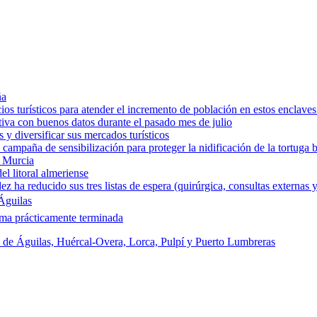
ña
os turísticos para atender el incremento de población en estos enclaves
tiva con buenos datos durante el pasado mes de julio
y diversificar sus mercados turísticos
campaña de sensibilización para proteger la nidificación de la tortuga 
e Murcia
l litoral almeriense
a reducido sus tres listas de espera (quirúrgica, consultas externas y
Águilas
rma prácticamente terminada
s de Águilas, Huércal-Overa, Lorca, Pulpí y Puerto Lumbreras