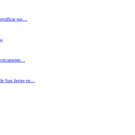
versificar sus…
ia
rácticamente…
o de San Javier en…