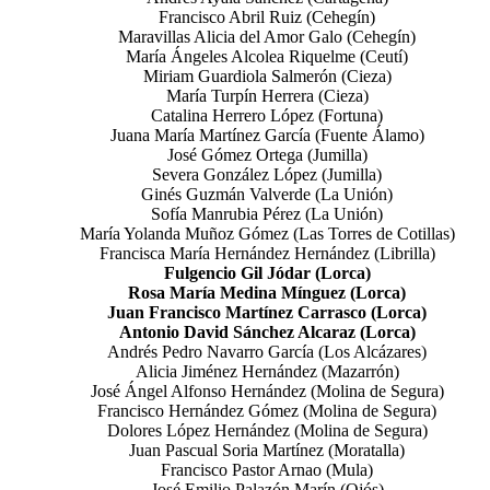
Francisco Abril Ruiz (Cehegín)
Maravillas Alicia del Amor Galo (Cehegín)
María Ángeles Alcolea Riquelme (Ceutí)
Miriam Guardiola Salmerón (Cieza)
María Turpín Herrera (Cieza)
Catalina Herrero López (Fortuna)
Juana María Martínez García (Fuente Álamo)
José Gómez Ortega (Jumilla)
Severa González López (Jumilla)
Ginés Guzmán Valverde (La Unión)
Sofía Manrubia Pérez (La Unión)
María Yolanda Muñoz Gómez (Las Torres de Cotillas)
Francisca María Hernández Hernández (Librilla)
Fulgencio Gil Jódar (Lorca)
Rosa María Medina Mínguez (Lorca)
Juan Francisco Martínez Carrasco (Lorca)
Antonio David Sánchez Alcaraz (Lorca)
Andrés Pedro Navarro García (Los Alcázares)
Alicia Jiménez Hernández (Mazarrón)
José Ángel Alfonso Hernández (Molina de Segura)
Francisco Hernández Gómez (Molina de Segura)
Dolores López Hernández (Molina de Segura)
Juan Pascual Soria Martínez (Moratalla)
Francisco Pastor Arnao (Mula)
José Emilio Palazón Marín (Ojós)