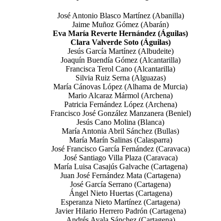
José Antonio Blasco Martínez (Abanilla)
Jaime Muñoz Gómez (Abarán)
Eva María Reverte Hernández (Águilas)
Clara Valverde Soto (Águilas)
Jesús García Martínez (Albudeite)
Joaquín Buendía Gómez (Alcantarilla)
Francisca Terol Cano (Alcantarilla)
Silvia Ruiz Serna (Alguazas)
María Cánovas López (Alhama de Murcia)
Mario Alcaraz Mármol (Archena)
Patricia Fernández López (Archena)
Francisco José González Manzanera (Beniel)
Jesús Cano Molina (Blanca)
María Antonia Abril Sánchez (Bullas)
María Marín Salinas (Calasparra)
José Francisco García Fernández (Caravaca)
José Santiago Villa Plaza (Caravaca)
María Luisa Casajús Galvache (Cartagena)
Juan José Fernández Mata (Cartagena)
José García Serrano (Cartagena)
Ángel Nieto Huertas (Cartagena)
Esperanza Nieto Martínez (Cartagena)
Javier Hilario Herrero Padrón (Cartagena)
Andrés Ayala Sánchez (Cartagena)