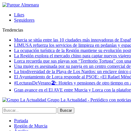
Likes
Seguidores
Tendencias
Murcia se sitúa entre las 10 ciudades más innovadoras de Espa
LIMUSA refuerza los servicios de limpieza en pedanías y espaci
La ocupación turística de la Región mantiene su evolución posi
La Región explora el mercado chino para captar nuevos viajeros 
Lorca recuerda que sus playas son “Territorio Tortuga” con una 
Una mujer es asesinada por su pareja en un centro comercial d
La biodiversidad de la Playa de Los Nardos: un enclave único de
El Ayuntamiento de Lorca responde al PSOE: «El Rafael Méndez h
#LecturasDeVerano🏖: Hoteles y pensiones de otro tiempo en 
Gran avance en el El AVE entre Murcia y Lorca con la platafo
Grupo La Actualidad - Periódico con noticia
Portada
Región de Murcia