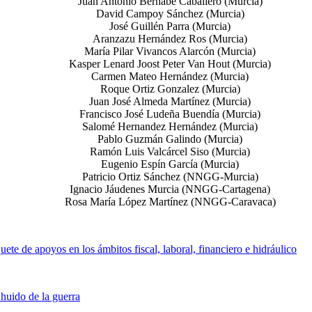
Juan Antonio Bernabé Caballero (Murcia)
David Campoy Sánchez (Murcia)
José Guillén Parra (Murcia)
Aranzazu Hernández Ros (Murcia)
María Pilar Vivancos Alarcón (Murcia)
Kasper Lenard Joost Peter Van Hout (Murcia)
Carmen Mateo Hernández (Murcia)
Roque Ortiz Gonzalez (Murcia)
Juan José Almeda Martínez (Murcia)
Francisco José Ludeña Buendía (Murcia)
Salomé Hernandez Hernández (Murcia)
Pablo Guzmán Galindo (Murcia)
Ramón Luis Valcárcel Siso (Murcia)
Eugenio Espín García (Murcia)
Patricio Ortiz Sánchez (NNGG-Murcia)
Ignacio Jáudenes Murcia (NNGG-Cartagena)
Rosa María López Martínez (NNGG-Caravaca)
ete de apoyos en los ámbitos fiscal, laboral, financiero e hidráulico
huido de la guerra