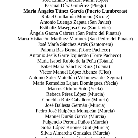
Pascual Díaz Gutiérrez (Pliego)
María Ángeles Túnez García (Puerto Lumbreras)
Rafael Guillamón Moreno (Ricote)
Antonio Luengo Zapata (San Javier)
Estíbaliz Masegosa Gea (San Javier)
Ángela Gaona Cabrera (San Pedro del Pinatar)
María Visitación Martínez Martínez (San Pedro del Pinatar)
José María Sánchez Artés (Santomera)
Paloma Bas Bernal (Torre Pacheco)
Antonio Jesús Garre Izquierdo (Torre Pacheco)
María Isabel Rubio de la Peña (Totana)
Isabel María Sánchez Ruiz (Totana)
Víctor Manuel López Abenza (Ulea)
Antonio Soler Motellón (Villanueva del Segura)
María Remedios Lajara Domínguez (Yecla)
Marcos Ortuño Soto (Yecla)
Rebeca Pérez López (Murcia)
Conchita Ruiz Caballero (Murcia)
José Ballesta Germán (Murcia)
Pedro José Ruipérez Mompeán (Murcia)
Manuel Durán García (Murcia)
Fulgencio Perona Paños (Murcia)
Sofía López Briones Guil (Murcia)
Silvia Almarcha González (Murcia)