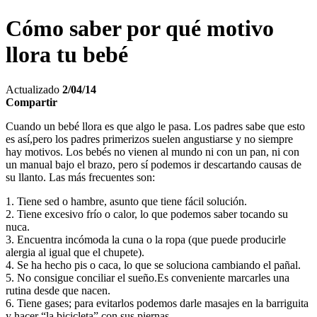
Cómo saber por qué motivo
llora tu bebé
Actualizado
2/04/14
Compartir
Cuando un bebé llora es que algo le pasa. Los padres sabe que esto
es así,pero los padres primerizos suelen angustiarse y no siempre
hay motivos. Los bebés no vienen al mundo ni con un pan, ni con
un manual bajo el brazo, pero sí podemos ir descartando causas de
su llanto. Las más frecuentes son:
1. Tiene sed o hambre, asunto que tiene fácil solución.
2. Tiene excesivo frío o calor, lo que podemos saber tocando su
nuca.
3. Encuentra incómoda la cuna o la ropa (que puede producirle
alergia al igual que el chupete).
4. Se ha hecho pis o caca, lo que se soluciona cambiando el pañal.
5. No consigue conciliar el sueño.Es conveniente marcarles una
rutina desde que nacen.
6. Tiene gases; para evitarlos podemos darle masajes en la barriguita
y hacer “la bicicleta” con sus piernas.