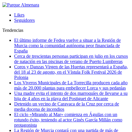
Likes
Seguidores
Tendencias
El último informe de Fedea vuelve a situar a la Región de
Murcia como la comunidad autónoma peor financiada de
España
Cerca de trescientas personas participan en julio en los cursos
de natación en las piscinas de verano de Puerto Lumbreras
Coros y Danzas Virgen de las Huertas representará a España,
del 18 al 23 de agosto, en el Vístula Folk Festival 2026 de
Polonia
Los Viveros Municipales de La Torrecilla producen cada año
más de 20.000 plantas para embellecer Lorca y sus pedanías
Una madre evita el intento de dos marroquíes de llevarse a su
hija de 4 años en la playa del Postiguet de Alicante
Detenido un vecino de Caravaca de la Cruz por cerca de
media docena de incendios
El ciclo «Mirando al Mar» comienza en Águilas con un
rotundo éxito, teniendo al actor Ginés García Millán como
protagonista
La Región de Murcia contará con una partida de más de