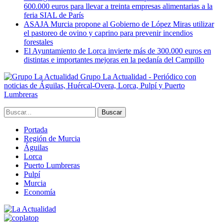
600.000 euros para llevar a treinta empresas alimentarias a la
feria SIAL de París
ASAJA Murcia propone al Gobierno de López Miras utilizar
el pastoreo de ovino y caprino para prevenir incendios
forestales
El Ayuntamiento de Lorca invierte más de 300.000 euros en
distintas e importantes mejoras en la pedanía del Campillo
Grupo La Actualidad - Periódico con
noticias de Águilas, Huércal-Overa, Lorca, Pulpí y Puerto
Lumbreras
Portada
Región de Murcia
Águilas
Lorca
Puerto Lumbreras
Pulpí
Murcia
Economía