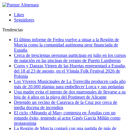
Likes
Seguidores
Tendencias
El último informe de Fedea vuelve a situar a la Región de
Murcia como la comunidad autónoma peor financiada de
España
Cerca de trescientas personas participan en julio en los cursos
de natación en las piscinas de verano de Puerto Lumbreras
Coros y Danzas Virgen de las Huertas representará a España,
del 18 al 23 de agosto, en el Vístula Folk Festival 2026 de
Polonia
Los Viveros Municipales de La Torrecilla producen cada año
más de 20.000 plantas para embellecer Lorca y sus pedanías
Una madre evita el intento de dos marroquíes de llevarse a su
hija de 4 años en la playa del Postiguet de Alicante
Detenido un vecino de Caravaca de la Cruz por cerca de
media docena de incendios
El ciclo «Mirando al Mar» comienza en Águilas con un
rotundo éxito, teniendo al actor Ginés García Millán como
protagonista
La Región de Murcia contará con una partida de más de