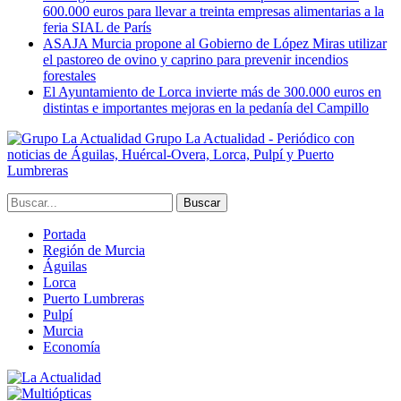
600.000 euros para llevar a treinta empresas alimentarias a la
feria SIAL de París
ASAJA Murcia propone al Gobierno de López Miras utilizar
el pastoreo de ovino y caprino para prevenir incendios
forestales
El Ayuntamiento de Lorca invierte más de 300.000 euros en
distintas e importantes mejoras en la pedanía del Campillo
Grupo La Actualidad - Periódico con
noticias de Águilas, Huércal-Overa, Lorca, Pulpí y Puerto
Lumbreras
Portada
Región de Murcia
Águilas
Lorca
Puerto Lumbreras
Pulpí
Murcia
Economía