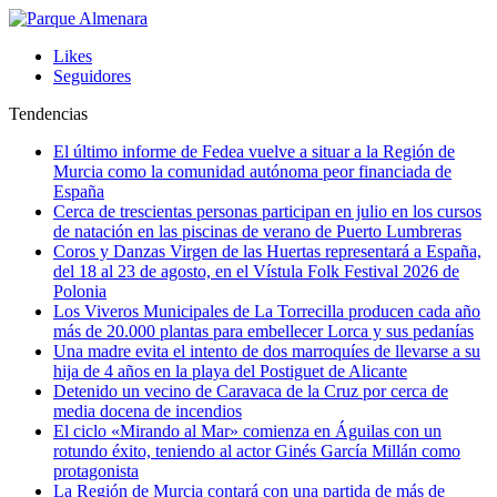
Likes
Seguidores
Tendencias
El último informe de Fedea vuelve a situar a la Región de
Murcia como la comunidad autónoma peor financiada de
España
Cerca de trescientas personas participan en julio en los cursos
de natación en las piscinas de verano de Puerto Lumbreras
Coros y Danzas Virgen de las Huertas representará a España,
del 18 al 23 de agosto, en el Vístula Folk Festival 2026 de
Polonia
Los Viveros Municipales de La Torrecilla producen cada año
más de 20.000 plantas para embellecer Lorca y sus pedanías
Una madre evita el intento de dos marroquíes de llevarse a su
hija de 4 años en la playa del Postiguet de Alicante
Detenido un vecino de Caravaca de la Cruz por cerca de
media docena de incendios
El ciclo «Mirando al Mar» comienza en Águilas con un
rotundo éxito, teniendo al actor Ginés García Millán como
protagonista
La Región de Murcia contará con una partida de más de