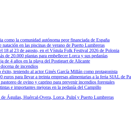
rcia como la comunidad autónoma peor financiada de España
 de natación en las piscinas de verano de Puerto Lumbreras
l 18 al 23 de agosto, en el Vístula Folk Festival 2026 de Polonia
ás de 20.000 plantas para embellecer Lorca y sus pedanías
ja de 4 años en la playa del Postiguet de Alicante
 docena de incendios
éxito, teniendo al actor Ginés García Millán como protagonista
uros para llevar a treinta empresas alimentarias a la feria SIAL de Pa
astoreo de ovino y caprino para prevenir incendios forestales
intas e importantes mejoras en la pedanía del Campillo
s de Águilas, Huércal-Overa, Lorca, Pulpí y Puerto Lumbreras