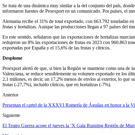
Se trata de una dinámica muy similar a la del conjunto del país, dond
informaron fuentes de Proexport en un comunicado. Por países, el merc
Alemania recibe el 31% de total exportado, con 663.792 toneladas en
frutas y hortalizas. Aunque las producciones llegan a 97 países del m
En este sentido, señalaron que las exportaciones de hortalizas murcia
redujeron un 8% las exportaciones de frutas en 2023 con 960.863 tonel
exportadas por España y el 15,6% de las frutas y cítricos.
Desplome
Proexport alertó de que, si bien la Región se mantiene como una de l
Valenciana, se reduce sensiblemente su volumen exportado en los últi
2,1 millones, es decir, un 17,2% menos de envíos al exterior, lo que 
frutas (-27,7%), incluido cítricos, que en hortalizas (-7%).
Anterior
Presentan el cartel de la XXXVI Romería de Águilas en honor a la V
Siguiente
El Teatro Guerra acoge el jueves la ‘X Gala Running Región de Mur