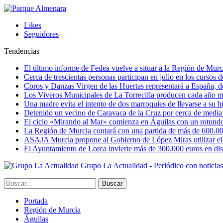
Likes
Seguidores
Tendencias
El último informe de Fedea vuelve a situar a la Región de Mu
Cerca de trescientas personas participan en julio en los cursos
Coros y Danzas Virgen de las Huertas representará a España, de
Los Viveros Municipales de La Torrecilla producen cada año m
Una madre evita el intento de dos marroquíes de llevarse a su hi
Detenido un vecino de Caravaca de la Cruz por cerca de media
El ciclo «Mirando al Mar» comienza en Águilas con un rotundo 
La Región de Murcia contará con una partida de más de 600.000 e
ASAJA Murcia propone al Gobierno de López Miras utilizar el p
El Ayuntamiento de Lorca invierte más de 300.000 euros en dist
Grupo La Actualidad - Periódico con noticia
Portada
Región de Murcia
Águilas