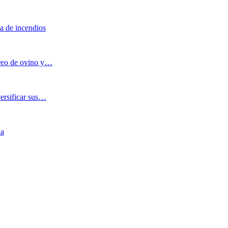
a de incendios
oreo de ovino y…
versificar sus…
ia