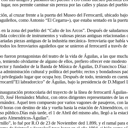
ugar, nos permite caminar sin pereza por las calles y plazas del pueblo y
ón, al cruzar frente a la puerta del Museo del Ferrocarril, ubicado bajo
aguileños, como Antonio “El Cegarra»), que estaba sentado en la puer
en la zona del pueblo del “Caño de los Arcos”. Después de saludarnos m
da colección de instrumentos y valiosas piezas antiguas relacionadas con
adas piezas antiguas de la industria mecánica- ferroviaria que había vist
todos los ferroviarios aguileños que se unieron al ferrocarril a través d
o fueron protagonistas del teatro de la vida de Águilas, a las que mucha
, temiendo olvidarme de alguno de ellos, prefiero ofrecer este modes
ector y fundador de la Banda de Música de Águilas, D.Francisco Díaz Ro
la administración cultural y política del pueblo; rectos y bondadosos pa
 privilegiado lugar que ocupa hoy. Después de todo, teniendo en cuenta e
rocarril”El labradorcico” de Águilas, bajo la presidencia de D.Miguel 
auguración protocolaria del trayecto de la línea de ferrocarril Águilas-
de D, José Hernández Muñoz, con otros dirigentes representantes de las 
nández. Aquel tren compuesto por varios vagones de pasajeros, con las 
 horas con destino de ida y vuelta hasta la estación de Almendricos, co
público.Días más tarde, el 1 de Abril del mismo año, llegó a la estació
viario Almendricos-Águilas”.
illo”, lo fué por R.O de 23 de Noviembre ded 1.899, y el ramal para e