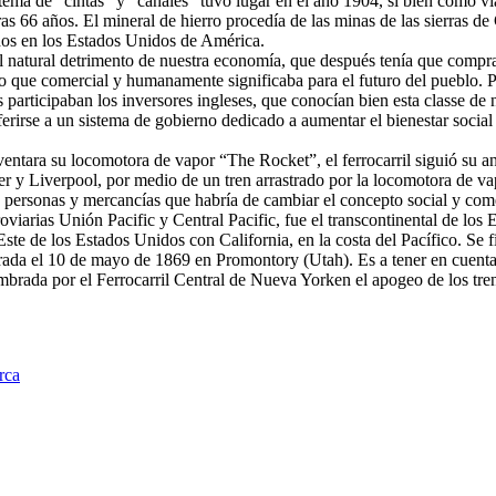
istema de “cintas” y “canales” tuvo lugar en el año 1904, si bién co
ras 66 años. El mineral de hierro procedía de las minas de las sierras de
dos en los Estados Unidos de América.
l natural detrimento de nuestra economía, que después tenía que comprar 
o que comercial y humanamente significaba para el futuro del pueblo. P
 participaban los inversores ingleses, que conocían bien esta classe de 
irse a un sistema de gobierno dedicado a aumentar el bienestar social 
ntara su locomotora de vapor “The Rocket”, el ferrocarril siguió su a
er y Liverpool, por medio de un tren arrastrado por la locomotora de va
e personas y mercancías que habría de cambiar el concepto social y com
roviarias Unión Pacific y Central Pacific, fue el transcontinental de 
Este de los Estados Unidos con California, en la costa del Pacífico. Se 
da el 10 de mayo de 1869 en Promontory (Utah). Es a tener en cuenta, 
da por el Ferrocarril Central de Nueva Yorken el apogeo de los trenes
rca