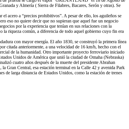
mo vía de prueba se cargó el vapor “GREANTLAND” el 18 de Agosto de
 Granada y Almería ( Sierra de Filabres, Bacares, Serón y otras). Se
el acero a “precios prohibitivos”. A pesar de ello, los aguileños se
ero eso no quiere decir que no supieran que aquel fue un negocio
negocios por la experiencia que tenían en sus relaciones con la
o la riqueza común, a diferencia de todo aquel gobierno cuyo fin era
ndadura con mayor energía. El año 1830, se construyó la primera línea
por citada anteriormente, a una velocidad de 16 km/h, hecho con el
ercial de la humanidad. Otro importante proyecto ferroviario iniciado
los Estados Unidos de América que unió la ciudad de Omaha (Nebraska)
finalizó cuatro años después de la muerte del presidente Abrahan
la Gran Central, esa estación terminal en la Calle 42 y avenida Park
 de larga distancia de Estados Unidos, como la estación de trenes