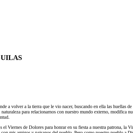
GUILAS
e a volver a la tierra que le vio nacer, buscando en ella las huellas de 
la naturaleza para relacionarnos con nuestro mundo externo, modifica nue
entud.
as el Viernes de Dolores para honrar en su fiesta a nuestra patrona, la
e con mis amigos y paisanos del pueblo. Pero como nuestro pueblo,a Dio