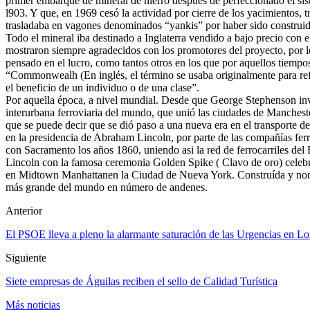
primer embarque de mineral de hierro después de perfeccionado el s
l903. Y que, en 1969 cesó la actividad por cierre de los yacimientos, t
trasladaba en vagones denominados “yankis” por haber sido construi
Todo el mineral iba destinado a Inglaterra vendido a bajo precio con e
mostraron siempre agradecidos con los promotores del proyecto, por l
pensado en el lucro, como tantos otros en los que por aquellos tiempos
“Commonwealh (En inglés, el término se usaba originalmente para refer
el beneficio de un individuo o de una clase”.
Por aquella época, a nivel mundial. Desde que George Stephenson inve
interurbana ferroviaria del mundo, que unió las ciudades de Manchest
que se puede decir que se dió paso a una nueva era en el transporte d
en la presidencia de Abraham Lincoln, por parte de las compañías fer
con Sacramento los años 1860, uniendo asi la red de ferrocarriles del 
Lincoln con la famosa ceremonia Golden Spike ( Clavo de oro) celebra
en Midtown Manhattanen la Ciudad de Nueva York. Construída y nombra
más grande del mundo en número de andenes.
Anterior
El PSOE lleva a pleno la alarmante saturación de las Urgencias en Lo
Siguiente
Siete empresas de Águilas reciben el sello de Calidad Turística
Más noticias