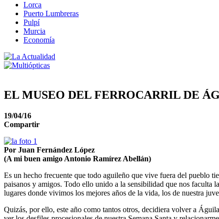
Lorca
Puerto Lumbreras
Pulpí
Murcia
Economía
EL MUSEO DEL FERROCARRIL DE Á
19/04/16
Compartir
Por Juan Fernández López
(A mi buen amigo Antonio Ramírez Abellán)
Es un hecho frecuente que todo aguileño que vive fuera del pueblo tiend
paisanos y amigos. Todo ello unido a la sensibilidad que nos faculta 
lugares donde vivimos los mejores años de la vida, los de nuestra juv
Quizás, por ello, este año como tantos otros, decidiera volver a Águil
ver los desfiles procesionales de nuestra Semana Santa y relacionarm