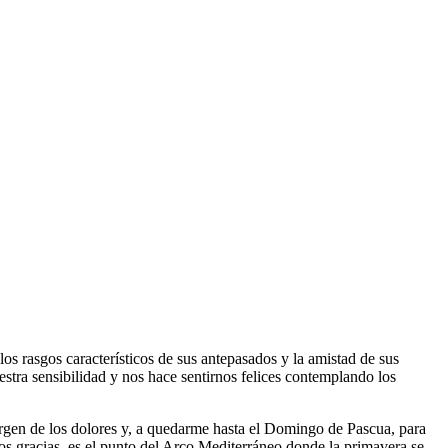
los rasgos característicos de sus antepasados y la amistad de sus
stra sensibilidad y nos hace sentirnos felices contemplando los
 Virgen de los dolores y, a quedarme hasta el Domingo de Pascua, para
s gracias, es el punto del Arco Mediterráneo donde la primavera se