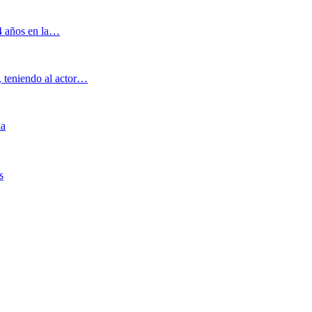
 4 años en la…
, teniendo al actor…
ia
s