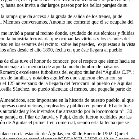
, hasta nos invita a dar largos paseos por los bellos parajes de su
 la rampa que da acceso a la grada de salida de los trenes, pude
ta. Mientras conversamos, Antonio me comentó que él se ocupaba del
e invitó a pasar al recinto donde, ayudado de sus técnicas y fluidas
 la industria ferroviaria que ocupan las vitrinas y los estantes del
o en los estantes del recinto; sobre las paredes, -expuestas a la vista
e los años desde el año 1890, fecha en que éste llegara al pueblo
s de ellas tuve el honor de conocer; por el respeto que siento hacia su
to homenaje a la memoria de aquella muchedumbre de paisanos
mero); excelentes futbolistas del equipo titular del “Águilas C.F”.;
dres de familia, y notables aguileños que supieron elevar con su
l 125 aniversario de la llegada del ferrocarril al pueblo de Águilas
Losilla Sánchez, no puedo silenciar, al menos, una pequeña parte de
Almendricos, acto importante en la historia de nuestro pueblo, al que
empresas constructoras, empleados y público en general. El acto fue
autoridades y los invitados fue arrastrado por la locomotora nº 130-
n parada en Pilar de Jaravía y Pulpí, donde fueron recibidos por las
n de Águilas el primer tren comercial, siendo esta la fecha que se
nlace con la estación de Águilas, en 30 de Enero de 1902. Que el