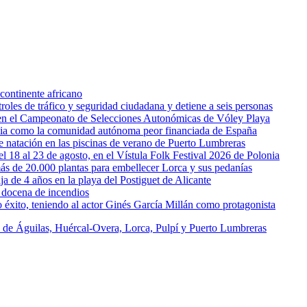
continente africano
oles de tráfico y seguridad ciudadana y detiene a seis personas
l en el Campeonato de Selecciones Autonómicas de Vóley Playa
rcia como la comunidad autónoma peor financiada de España
 de natación en las piscinas de verano de Puerto Lumbreras
l 18 al 23 de agosto, en el Vístula Folk Festival 2026 de Polonia
ás de 20.000 plantas para embellecer Lorca y sus pedanías
ja de 4 años en la playa del Postiguet de Alicante
 docena de incendios
éxito, teniendo al actor Ginés García Millán como protagonista
s de Águilas, Huércal-Overa, Lorca, Pulpí y Puerto Lumbreras