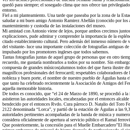
quedó para siempre; el sosegado clima que nos ofrece tan privilegiado l
entorno.
Fiel a mi planteamiento. Una tarde que paseaba por la zona de la Estaci
saludar a mi buen amigo Antonio Ramirez Abellán (conocido por los 
mantenimiento y custodia de las instalaciones del museo.
Mi amistad con Antonio viene de lejos, porque ambos crecimos juntos 
explicaciones, pude admirar y comprender la importancia de la espléndi
citado establecimiento cultural. Pero además del inmenso número de vari
del visitante- luce una importante colección de fotografías antiguas de 
impulsado por los promotores ingleses que todos sabemos.
Tantas fotografías juntas de aquel grupo de personas que en otro tiemp
recuerdo, me gustaría nombrarlos a todos por su nombre. Sin embargo
compuesta de grandes músicos(alumnos todos del que fuera ilustre dir
magníficos profesionales del ferrocarril; respetables colaboradores de 
nobleza y buen porte, el nombre de nuestro pueblo de Águilas hasta el
que tanto ha celebrado recientemente la Asociación de Amigos del Fer
aquella memorable historia.
De todos es conocido, que “el 24 de Marzo de 1890, se procedió a la in
asistieron las autoridades locales, encabezadas por el entonces alcal
bendecido por el entonces Rvdo. Cura párroco D. Natalio del Toro Fer
2122 denominada “Lorca”, y partió de la estación de Águilas a las 9,30
autoridades pertinentes acompañadas de la banda de música y numeroso 
considera oficialmente de apertura al servicio público el Ramal ferro
Que posteriormente, la concesión para el Muelle Embarcadero”El Horn