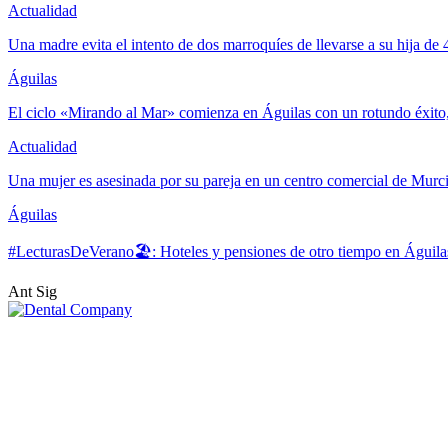
Actualidad
Una madre evita el intento de dos marroquíes de llevarse a su hija de
Águilas
El ciclo «Mirando al Mar» comienza en Águilas con un rotundo éxito
Actualidad
Una mujer es asesinada por su pareja en un centro comercial de Murc
Águilas
#LecturasDeVerano🏖: Hoteles y pensiones de otro tiempo en Águila
Ant
Sig