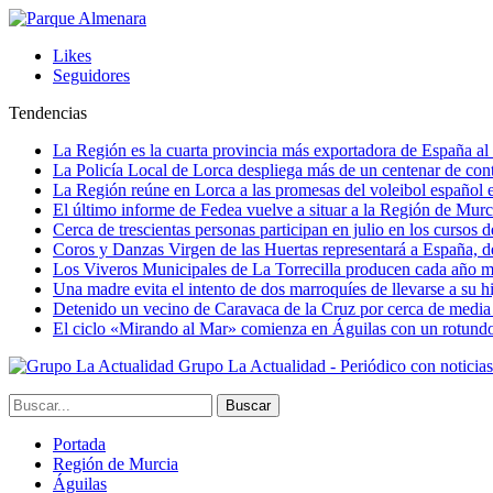
Likes
Seguidores
Tendencias
La Región es la cuarta provincia más exportadora de España al 
La Policía Local de Lorca despliega más de un centenar de contr
La Región reúne en Lorca a las promesas del voleibol españo
El último informe de Fedea vuelve a situar a la Región de Mu
Cerca de trescientas personas participan en julio en los cursos
Coros y Danzas Virgen de las Huertas representará a España, de
Los Viveros Municipales de La Torrecilla producen cada año m
Una madre evita el intento de dos marroquíes de llevarse a su hi
Detenido un vecino de Caravaca de la Cruz por cerca de media
El ciclo «Mirando al Mar» comienza en Águilas con un rotundo 
Grupo La Actualidad - Periódico con noticia
Portada
Región de Murcia
Águilas