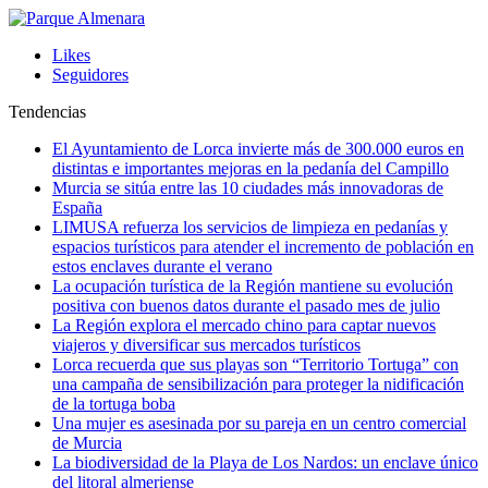
Likes
Seguidores
Tendencias
El Ayuntamiento de Lorca invierte más de 300.000 euros en
distintas e importantes mejoras en la pedanía del Campillo
Murcia se sitúa entre las 10 ciudades más innovadoras de
España
LIMUSA refuerza los servicios de limpieza en pedanías y
espacios turísticos para atender el incremento de población en
estos enclaves durante el verano
La ocupación turística de la Región mantiene su evolución
positiva con buenos datos durante el pasado mes de julio
La Región explora el mercado chino para captar nuevos
viajeros y diversificar sus mercados turísticos
Lorca recuerda que sus playas son “Territorio Tortuga” con
una campaña de sensibilización para proteger la nidificación
de la tortuga boba
Una mujer es asesinada por su pareja en un centro comercial
de Murcia
La biodiversidad de la Playa de Los Nardos: un enclave único
del litoral almeriense