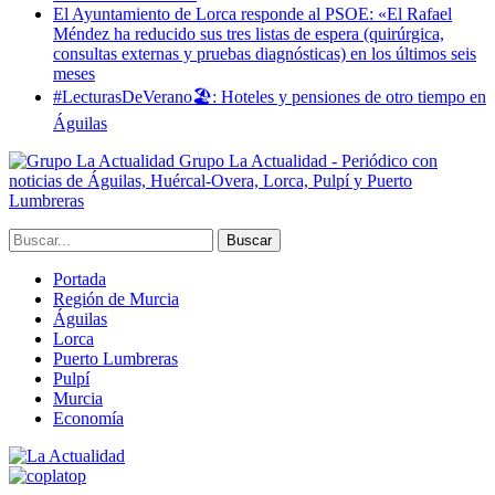
El Ayuntamiento de Lorca responde al PSOE: «El Rafael
Méndez ha reducido sus tres listas de espera (quirúrgica,
consultas externas y pruebas diagnósticas) en los últimos seis
meses
#LecturasDeVerano🏖: Hoteles y pensiones de otro tiempo en
Águilas
Grupo La Actualidad - Periódico con
noticias de Águilas, Huércal-Overa, Lorca, Pulpí y Puerto
Lumbreras
Portada
Región de Murcia
Águilas
Lorca
Puerto Lumbreras
Pulpí
Murcia
Economía