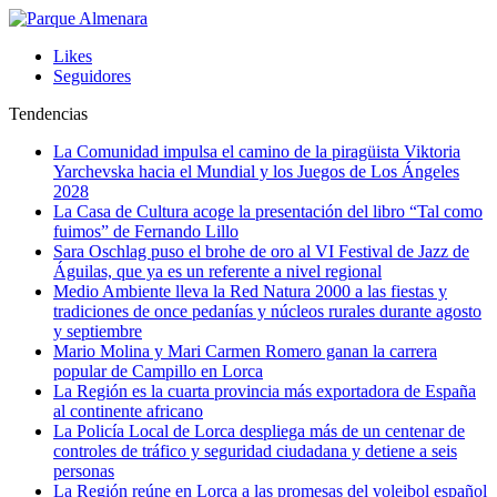
Likes
Seguidores
Tendencias
La Comunidad impulsa el camino de la piragüista Viktoria
Yarchevska hacia el Mundial y los Juegos de Los Ángeles
2028
La Casa de Cultura acoge la presentación del libro “Tal como
fuimos” de Fernando Lillo
Sara Oschlag puso el brohe de oro al VI Festival de Jazz de
Águilas, que ya es un referente a nivel regional
Medio Ambiente lleva la Red Natura 2000 a las fiestas y
tradiciones de once pedanías y núcleos rurales durante agosto
y septiembre
Mario Molina y Mari Carmen Romero ganan la carrera
popular de Campillo en Lorca
La Región es la cuarta provincia más exportadora de España
al continente africano
La Policía Local de Lorca despliega más de un centenar de
controles de tráfico y seguridad ciudadana y detiene a seis
personas
La Región reúne en Lorca a las promesas del voleibol español