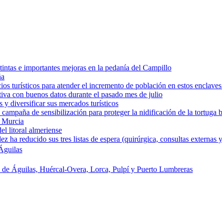
intas e importantes mejoras en la pedanía del Campillo
ña
os turísticos para atender el incremento de población en estos enclaves
tiva con buenos datos durante el pasado mes de julio
y diversificar sus mercados turísticos
campaña de sensibilización para proteger la nidificación de la tortuga 
e Murcia
l litoral almeriense
a reducido sus tres listas de espera (quirúrgica, consultas externas y
Águilas
s de Águilas, Huércal-Overa, Lorca, Pulpí y Puerto Lumbreras