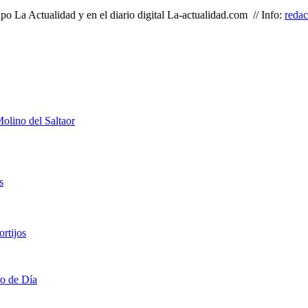
o La Actualidad y en el diario digital La-actualidad.com // Info:
reda
olino del Saltaor
s
rtijos
ro de Día