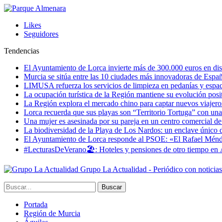
Likes
Seguidores
Tendencias
El Ayuntamiento de Lorca invierte más de 300.000 euros en dist
Murcia se sitúa entre las 10 ciudades más innovadoras de Espa
LIMUSA refuerza los servicios de limpieza en pedanías y espaci
La ocupación turística de la Región mantiene su evolución posi
La Región explora el mercado chino para captar nuevos viajeros 
Lorca recuerda que sus playas son “Territorio Tortuga” con una 
Una mujer es asesinada por su pareja en un centro comercial d
La biodiversidad de la Playa de Los Nardos: un enclave único de
El Ayuntamiento de Lorca responde al PSOE: «El Rafael Méndez h
#LecturasDeVerano🏖: Hoteles y pensiones de otro tiempo en 
Grupo La Actualidad - Periódico con noticia
Portada
Región de Murcia