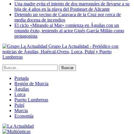
Una madre evita el intento de dos marroquíes de llevarse a su
hija de 4 años en la playa del Postiguet de Alicante
Detenido un vecino de Caravaca de la Cruz por cerca de
media docena de incendios
El ciclo «Mirando al Mar» comienza en Águilas con un
rotundo éxito, teniendo al actor Ginés García Millán como
protagonista
Grupo La Actualidad - Periódico con
noticias de Águilas, Huércal-Overa, Lorca, Pulpí y Puerto
Lumbreras
Portada
Región de Murcia
Águilas
Lorca
Puerto Lumbreras
Pulpí
Murcia
Economía