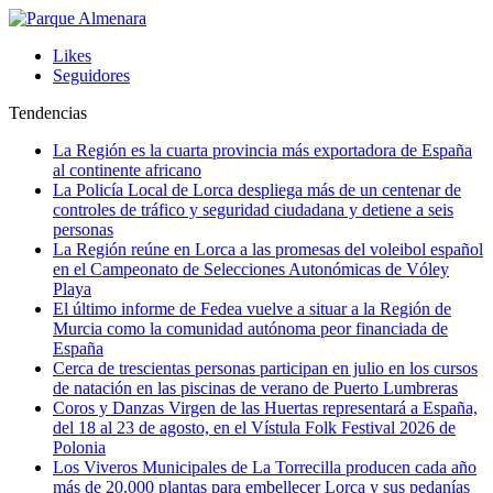
Likes
Seguidores
Tendencias
La Región es la cuarta provincia más exportadora de España
al continente africano
La Policía Local de Lorca despliega más de un centenar de
controles de tráfico y seguridad ciudadana y detiene a seis
personas
La Región reúne en Lorca a las promesas del voleibol español
en el Campeonato de Selecciones Autonómicas de Vóley
Playa
El último informe de Fedea vuelve a situar a la Región de
Murcia como la comunidad autónoma peor financiada de
España
Cerca de trescientas personas participan en julio en los cursos
de natación en las piscinas de verano de Puerto Lumbreras
Coros y Danzas Virgen de las Huertas representará a España,
del 18 al 23 de agosto, en el Vístula Folk Festival 2026 de
Polonia
Los Viveros Municipales de La Torrecilla producen cada año
más de 20.000 plantas para embellecer Lorca y sus pedanías