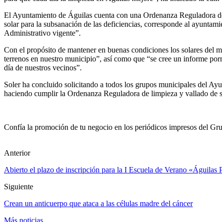
El Ayuntamiento de Águilas cuenta con una Ordenanza Reguladora de lim
solar para la subsanación de las deficiencias, corresponde al ayuntami
Administrativo vigente”.
Con el propósito de mantener en buenas condiciones los solares del m
terrenos en nuestro municipio”, así como que “se cree un informe porm
día de nuestros vecinos”.
Soler ha concluido solicitando a todos los grupos municipales del Ay
haciendo cumplir la Ordenanza Reguladora de limpieza y vallado de s
Confía la promoción de tu negocio en los periódicos impresos del Grup
Anterior
Abierto el plazo de inscripción para la I Escuela de Verano «Águilas 
Siguiente
Crean un anticuerpo que ataca a las células madre del cáncer
Más noticias