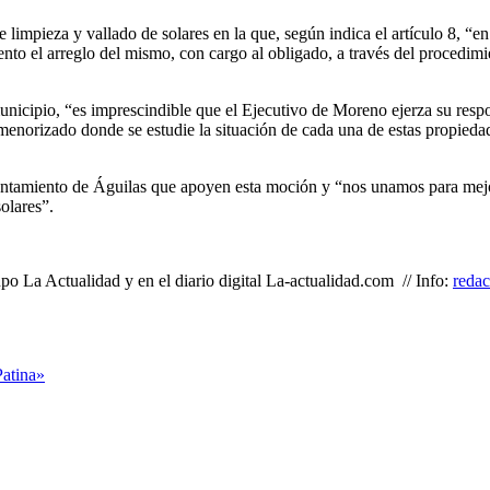
pieza y vallado de solares en la que, según indica el artículo 8, “en e
ento el arreglo del mismo, con cargo al obligado, a través del procedim
unicipio, “es imprescindible que el Ejecutivo de Moreno ejerza su resp
enorizado donde se estudie la situación de cada una de estas propiedade
untamiento de Águilas que apoyen esta moción y “nos unamos para mejor
olares”.
o La Actualidad y en el diario digital La-actualidad.com // Info:
reda
Patina»