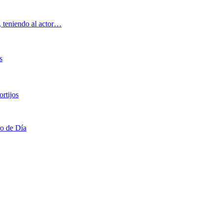
, teniendo al actor…
s
rtijos
ro de Día