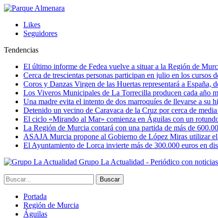
Likes
Seguidores
Tendencias
El último informe de Fedea vuelve a situar a la Región de Mu
Cerca de trescientas personas participan en julio en los cursos
Coros y Danzas Virgen de las Huertas representará a España, de
Los Viveros Municipales de La Torrecilla producen cada año m
Una madre evita el intento de dos marroquíes de llevarse a su hi
Detenido un vecino de Caravaca de la Cruz por cerca de media
El ciclo «Mirando al Mar» comienza en Águilas con un rotundo 
La Región de Murcia contará con una partida de más de 600.000 e
ASAJA Murcia propone al Gobierno de López Miras utilizar el p
El Ayuntamiento de Lorca invierte más de 300.000 euros en dist
Grupo La Actualidad - Periódico con noticia
Portada
Región de Murcia
Águilas