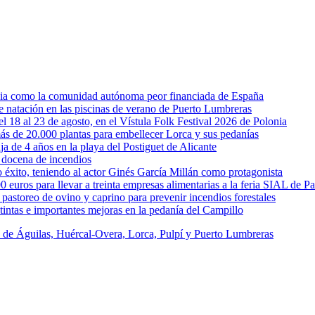
rcia como la comunidad autónoma peor financiada de España
 de natación en las piscinas de verano de Puerto Lumbreras
l 18 al 23 de agosto, en el Vístula Folk Festival 2026 de Polonia
ás de 20.000 plantas para embellecer Lorca y sus pedanías
ja de 4 años en la playa del Postiguet de Alicante
 docena de incendios
éxito, teniendo al actor Ginés García Millán como protagonista
uros para llevar a treinta empresas alimentarias a la feria SIAL de Pa
astoreo de ovino y caprino para prevenir incendios forestales
intas e importantes mejoras en la pedanía del Campillo
s de Águilas, Huércal-Overa, Lorca, Pulpí y Puerto Lumbreras