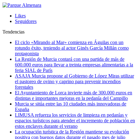
Likes
Seguidores
Tendencias
El ciclo «Mirando al Mar» comienza en Águilas con un
rotundo éxito, teniendo al actor Ginés García Millán como
protagonista
La Región de Murcia contará con una partida de más de
600.000 euros para llevar a treinta empresas alimentarias a la
feria SIAL de París
ASAJA Murcia propone al Gobierno de López Miras utilizar
el pastoreo de ovino y caprino para prevenir incendios
forestales
El Ayuntamiento de Lorca invierte más de 300.000 euros en
distintas e importantes mejoras en la pedanía del Campillo
Murcia se sitúa entre las 10 ciudades más innovadoras de
España
LIMUSA refuerza los servicios de limpieza en pedanías y
espacios turísticos para atender el incremento de población en
estos enclaves durante el verano
La ocupación turística de la Región mantiene su evolución
positiva con buenos datos durante el pasado mes de julio