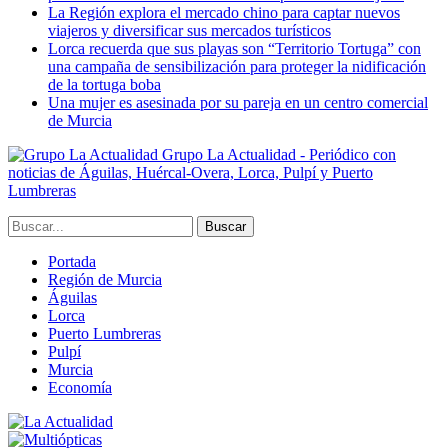
La Región explora el mercado chino para captar nuevos
viajeros y diversificar sus mercados turísticos
Lorca recuerda que sus playas son “Territorio Tortuga” con
una campaña de sensibilización para proteger la nidificación
de la tortuga boba
Una mujer es asesinada por su pareja en un centro comercial
de Murcia
Grupo La Actualidad - Periódico con
noticias de Águilas, Huércal-Overa, Lorca, Pulpí y Puerto
Lumbreras
Portada
Región de Murcia
Águilas
Lorca
Puerto Lumbreras
Pulpí
Murcia
Economía