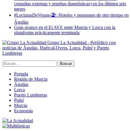
consultas externas y pruebas diagnósticas) en los últimos seis
meses
#LecturasDeVerano🏖: Hoteles y pensiones de otro tiempo en
Águilas
Gran avance en el El AVE entre Murcia y Lorca con la
plataforma prácticamente terminada
Grupo La Actualidad - Periódico con
noticias de Águilas, Huércal-Overa, Lorca, Pulpí y Puerto
Lumbreras
Portada
Región de Murcia
Águilas
Lorca
Puerto Lumbreras
Pulpí
Murcia
Economía