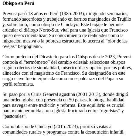
Obispo en Perú
Prevost pasó 18 años en Perú (1985-2003), dirigiendo seminarios,
formando sacerdotes y trabajando en barrios marginados de Trujillo
y, sobre todo, como obispo de Chiclayo. Este bagaje le permite
articular el diálogo Norte-Sur, vital para una Iglesia que Francisco
quiso desoccidentalizar. Su conocimiento de realidades como la
migración masiva o la pobreza estructural lo acerca al “olor de las
ovejas” bergogliano.
Como prefecto del Dicasterio para los Obispos desde 2023, Prevost
controla el “termómetro” del cambio eclesial: selecciona obispos
según criterios de sinodalidad, misericordia y opción por los pobres,
alineados con el magisterio de Francisco. Su designación en este
cargo clave fue interpretada como un espaldarazo del Papa a su
perfil reformista.
Su paso por la Curia General agustina (2001-2013), donde dirigió
una orden global con presencia en 50 países, le otorga habilidad
para navegar entre tradición y reforma. Este equilibrio es crucial
para mantener unida a una Iglesia fracturada entre “rigoristas” y
“pastorales”.
Como obispo de Chiclayo (2015-2023), priorizó visitas a
comunidades rurales y programas contra la desnutrición infantil,