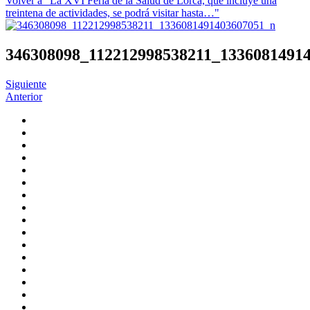
Volver a "La XVI Feria de la Salud de Lorca, que incluye una
treintena de actividades, se podrá visitar hasta…"
346308098_112212998538211_1336081491
Siguiente
Anterior