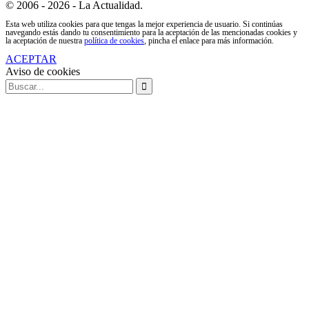
© 2006 - 2026 - La Actualidad.
Esta web utiliza cookies para que tengas la mejor experiencia de usuario. Si continúas
navegando estás dando tu consentimiento para la aceptación de las mencionadas cookies y
la aceptación de nuestra
política de cookies
, pincha el enlace para más información.
ACEPTAR
Aviso de cookies