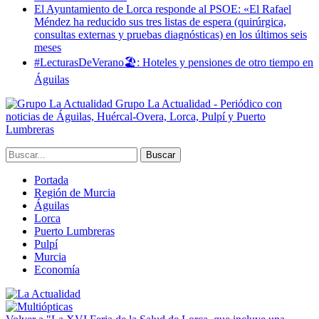
El Ayuntamiento de Lorca responde al PSOE: «El Rafael
Méndez ha reducido sus tres listas de espera (quirúrgica,
consultas externas y pruebas diagnósticas) en los últimos seis
meses
#LecturasDeVerano🏖: Hoteles y pensiones de otro tiempo en
Águilas
Grupo La Actualidad - Periódico con
noticias de Águilas, Huércal-Overa, Lorca, Pulpí y Puerto
Lumbreras
Portada
Región de Murcia
Águilas
Lorca
Puerto Lumbreras
Pulpí
Murcia
Economía