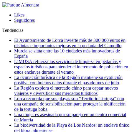
Likes
Seguidores
Tendencias
El Ayuntamiento de Lorca invierte más de 300.000 euros en
distintas e importantes mejoras en la pedanía del Campillo
Murcia se sitúa entre las 10 ciudades más innovadoras de
España
LIMUSA refuerza los servicios de limpieza en pedanías y
espacios turísticos para atender el incremento de población en
estos enclaves durante el verano
La ocupación turística de la Región mantiene su evolución
positiva con buenos datos durante el pasado mes de julio
La Región explora el mercado chino para captar nuevos
viajeros y diversificar sus mercados turísticos
Lorca recuerda que sus playas son “Territorio Tortuga” con
una campaña de sensibilización para proteger la nidificación
de la tortuga boba
Una mujer es asesinada por su pareja en un centro comercial
de Murcia
La biodiversidad de la Playa de Los Nardos: un enclave único
del litoral almeriense