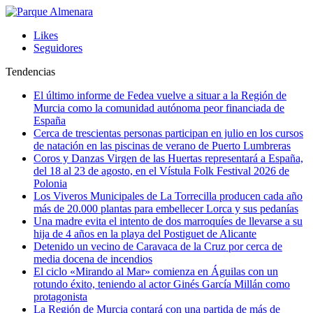
Likes
Seguidores
Tendencias
El último informe de Fedea vuelve a situar a la Región de
Murcia como la comunidad autónoma peor financiada de
España
Cerca de trescientas personas participan en julio en los cursos
de natación en las piscinas de verano de Puerto Lumbreras
Coros y Danzas Virgen de las Huertas representará a España,
del 18 al 23 de agosto, en el Vístula Folk Festival 2026 de
Polonia
Los Viveros Municipales de La Torrecilla producen cada año
más de 20.000 plantas para embellecer Lorca y sus pedanías
Una madre evita el intento de dos marroquíes de llevarse a su
hija de 4 años en la playa del Postiguet de Alicante
Detenido un vecino de Caravaca de la Cruz por cerca de
media docena de incendios
El ciclo «Mirando al Mar» comienza en Águilas con un
rotundo éxito, teniendo al actor Ginés García Millán como
protagonista
La Región de Murcia contará con una partida de más de