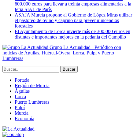
600.000 euros para llevar a treinta empresas alimentarias a la
feria SIAL de París
ASAJA Murcia propone al Gobierno de López Miras utilizar
el pastoreo de ovino y caprino para prevenir incendios
forestales
El Ayuntamiento de Lorca invierte más de 300.000 euros en
distintas e importantes mejoras en la pedanía del Campillo
Grupo La Actualidad - Periódico con
noticias de Águilas, Huércal-Overa, Lorca, Pulpí y Puerto
Lumbreras
Portada
Región de Murcia
Águilas
Lorca
Puerto Lumbreras
Pulpí
Murcia
Economía